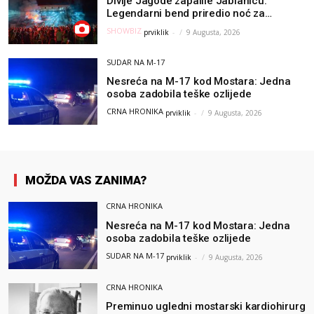
Divlje Jagode zapalile Jablanicu:
Legendarni bend priredio noć za
pamćenje
SHOWBIZ
prviklik
-
9 Augusta, 2026
SUDAR NA M-17
Nesreća na M-17 kod Mostara: Jedna
osoba zadobila teške ozlijede
CRNA HRONIKA
prviklik
-
9 Augusta, 2026
MOŽDA VAS ZANIMA?
CRNA HRONIKA
Nesreća na M-17 kod Mostara: Jedna
osoba zadobila teške ozlijede
SUDAR NA M-17
prviklik
-
9 Augusta, 2026
CRNA HRONIKA
Preminuo ugledni mostarski kardiohirurg