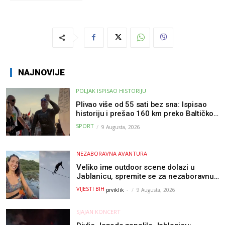
NAJNOVIJE
POLJAK ISPISAO HISTORIJU
Plivao više od 55 sati bez sna: Ispisao
historiju i prešao 160 km preko Baltičkog
mora – a podvig posvetio djeci oboljeloj
SPORT
9 Augusta, 2026
od raka
NEZABORAVNA AVANTURA
Veliko ime outdoor scene dolazi u
Jablanicu, spremite se za nezaboravnu
avanturu (VIDEO) !
VIJESTI BIH
prviklik
-
9 Augusta, 2026
SJAJAN KONCERT