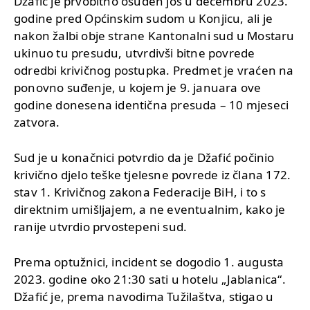
Džafić je prvobitno osuđen još u decembru 2023.
godine pred Općinskim sudom u Konjicu, ali je
nakon žalbi obje strane Kantonalni sud u Mostaru
ukinuo tu presudu, utvrdivši bitne povrede
odredbi krivičnog postupka. Predmet je vraćen na
ponovno suđenje, u kojem je 9. januara ove
godine donesena identična presuda – 10 mjeseci
zatvora.
Sud je u konačnici potvrdio da je Džafić počinio
krivično djelo teške tjelesne povrede iz člana 172.
stav 1. Krivičnog zakona Federacije BiH, i to s
direktnim umišljajem, a ne eventualnim, kako je
ranije utvrdio prvostepeni sud.
Prema optužnici, incident se dogodio 1. augusta
2023. godine oko 21:30 sati u hotelu „Jablanica“.
Džafić je, prema navodima Tužilaštva, stigao u