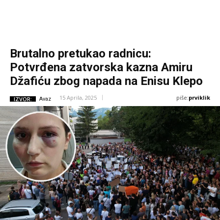
Brutalno pretukao radnicu:
Potvrđena zatvorska kazna Amiru
Džafiću zbog napada na Enisu Klepo
piše:
prviklik
15 Aprila, 2025
IZVOR:
Avaz