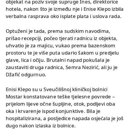
objekat na poziv svoje supruge Ines, direktorice
hotela, nakon što je između nje i Enise Klepo izbila
verbalna rasprava oko isplate plata i uslova rada.
Optuženi je tada, prema sudskim navodima,
prišao recepciji, počeo tjerati radnicu iz objekta,
uhvatio je za majicu, vukao prema bazenskom
prostoru te je više puta udario šakom u predjelu
glave, lica i očiju. Brutalni napad pokušala je
zaustaviti druga radnica, Semra Nezirić, ali ju je
Džafić odgurnuo.
Enisi Klepo su u Sveučilišnoj kliničkoj bolnici
Mostar konstatovane teške tjelesne povrede –
prijelom lijeve očne šupljine, otok, podljevi oba
oka i krvarenje ispod konjunktive. Bila je
hospitalizirana, a posljedice napada osjećala je još
dugo nakon izlaska iz bolnice.