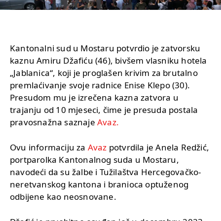
Kantonalni sud u Mostaru potvrdio je zatvorsku
kaznu Amiru Džafiću (46), bivšem vlasniku hotela
„Jablanica“, koji je proglašen krivim za brutalno
premlaćivanje svoje radnice Enise Klepo (30).
Presudom mu je izrečena kazna zatvora u
trajanju od 10 mjeseci, čime je presuda postala
pravosnažna saznaje
Avaz.
Ovu informaciju za
Avaz
potvrdila je Anela Redžić,
portparolka Kantonalnog suda u Mostaru,
navodeći da su žalbe i Tužilaštva Hercegovačko-
neretvanskog kantona i branioca optuženog
odbijene kao neosnovane.