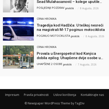
Sead Mulahasanović – kolege uputile
emotivnu oproštajnu poruku
POSLJEDNJI POZDRAV
prviklik
-
8 Augusta, 2026
CRNA HRONIKA
Tragedija kod Hadžića: U teškoj nesreći
na magistrali M-17 poginuo motociklista
POGINUO MOTOCIKLISTA
prviklik
-
8 Augusta, 2026
CRNA HRONIKA
Provala u Energopetrol kod Konjica
dobila epilog: Uhapšene dvije osobe u
Čapljini i Jablanici
UHAPŠENE 2 OSOBE
prviklik
-
7 Augusta, 2026
Impresum
Pravila privatnosti
Uslovi korištenja
Kontaktirajte nas
© Newspaper WordPress Theme by TagDiv