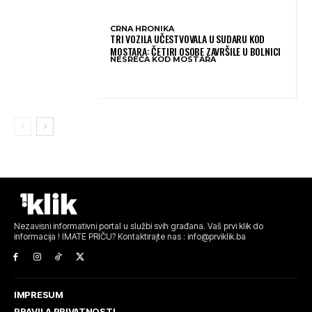
CRNA HRONIKA
TRI VOZILA UČESTVOVALA U SUDARU KOD
MOSTARA: ČETIRI OSOBE ZAVRŠILE U BOLNICI
NESREĆA KOD MOSTARA
Nezavisni informativni portal u službi svih građana. Vaš prvi klik do
informacija ! IMATE PRIČU? Kontaktirajte nas : info@prviklik.ba
IMPRESUM
PRAVILA PRIVATNOSTI