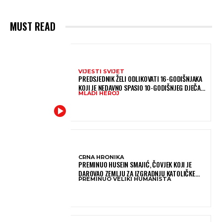
MUST READ
VIJESTI SVIJET
PREDSJEDNIK ŽELI ODLIKOVATI 16-GODIŠNJAKA
KOJI JE NEDAVNO SPASIO 10-GODIŠNJEG DJEČAKA
MLADI HEROJ
IZ SMRTONOSNIH VALOVA
CRNA HRONIKA
PREMINUO HUSEIN SMAJIĆ, ČOVJEK KOJI JE
DAROVAO ZEMLJU ZA IZGRADNJU KATOLIČKE
PREMINUO VELIKI HUMANISTA
CRKVE U BUGOJNU