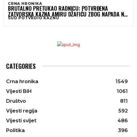
CRNA HRONIKA
BRUTALNO PRETUKAO RADNICU: POTVRĐENA
ZATVORSKA KAZNA AMIRU DŽAFIĆU ZBOG NAPADA NA
SUD POTVRDIO KAZNU
ENISU KLEPO
CATEGORIES
Crna hronika
1549
Vijesti BiH
1061
Društvo
811
Vijesti regija
592
Vijesti svijet
486
Politika
396