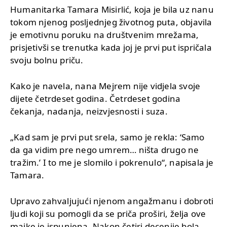
Humanitarka Tamara Misirlić, koja je bila uz nanu
tokom njenog posljednjeg životnog puta, objavila
je emotivnu poruku na društvenim mrežama,
prisjetivši se trenutka kada joj je prvi put ispričala
svoju bolnu priču.
Kako je navela, nana Mejrem nije vidjela svoje
dijete četrdeset godina. Četrdeset godina
čekanja, nadanja, neizvjesnosti i suza.
„Kad sam je prvi put srela, samo je rekla: ‘Samo
da ga vidim pre nego umrem… ništa drugo ne
tražim.’ I to me je slomilo i pokrenulo“, napisala je
Tamara.
Upravo zahvaljujući njenom angažmanu i dobroti
ljudi koji su pomogli da se priča proširi, želja ove
majke je ispunjena. Nakon četiri decenije bola,