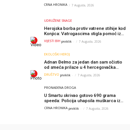
Čapljini i Jablanici
CRNA HRONIKA
7 Augusta, 2026
UDRUŽENE SNAGE
Herojska borba protiv vatrene stihije kod
Konjica: Vatrogascima stigla pomoć iz
Sarajeva, helikopteri i Air Tractori
VIJESTI BIH
prviklik
-
7 Augusta, 2026
udružili snage
EKOLOŠKI HEROJ
Adnan Đelmo za jedan dan sam očistio
od smeća prilaze u 4 hercegovačka
grada: “Danas nisam čistio samo smeće,
DRUŠTVO
prviklik
-
7 Augusta, 2026
čistio sam sliku o nama”
PRONAĐENA DROGA
U Smartu skrivao gotovo 690 grama
speeda: Policija uhapsila muškarca iz
Hercegovine
CRNA HRONIKA
prviklik
-
7 Augusta, 2026