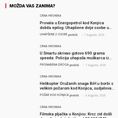
MOŽDA VAS ZANIMA?
CRNA HRONIKA
Provala u Energopetrol kod Konjica
dobila epilog: Uhapšene dvije osobe u
Čapljini i Jablanici
UHAPŠENE 2 OSOBE
prviklik
-
7 Augusta, 2026
CRNA HRONIKA
U Smartu skrivao gotovo 690 grama
speeda: Policija uhapsila muškarca iz
Hercegovine
PRONAĐENA DROGA
prviklik
-
7 Augusta, 2026
CRNA HRONIKA
Helikopter Oružanih snaga BiH u borbi s
velikim požarom kod Konjica, sudjelovao
i Air Tractor
POŽAR KOD KONJICA
prviklik
-
6 Augusta, 2026
CRNA HRONIKA
Filmska pljačka u Konjicu: Kroz zid došli