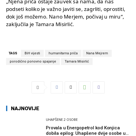
„Njena priča ostaje zauvek sa nama, da nas
podseti koliko je važno javiti se, zagrliti, oprostiti,
dok još možemo. Nano Merjem, počivaj u miru“,
zaključila je Tamara Misirlić.
TAGS
BiH vijesti
humanitarna priča
Nana Mejrem
porodično ponovno spajanje
Tamara Misirlić
NAJNOVIJE
UHAPŠENE 2 OSOBE
Provala u Energopetrol kod Konjica
dobila epilog: Uhapšene dvije osobe u