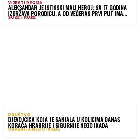
VIJESTI REGIJA
ALEKSANDAR JE ISTINSKI MALI HEROJ: SA 17 GODINA
IZDRŽAVA PORODICU, A OD VEČERAS PRVI PUT IMA
SUZE I RUŽE
SVOJ DOM
DRUŠTVO
DJEVOJČICA KOJA JE SANJALA U KOLICIMA DANAS
KORAČA HRABRIJE I SIGURNIJE NEGO IKADA
HRABRIJA NEGO IKADA