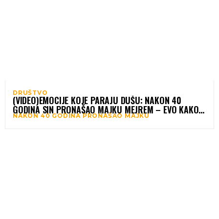
DRUŠTVO
(VIDEO)EMOCIJE KOJE PARAJU DUŠU: NAKON 40
GODINA SIN PRONAŠAO MAJKU MEJREM – EVO KAKO
NAKON 40 GODINA PRONAŠAO MAJKU
JE IZGLEDAO NJIHOV SUSRET