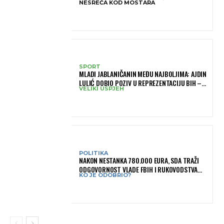
NESREĆA KOD MOSTARA
SPORT
MLADI JABLANIČANIN MEĐU NAJBOLJIMA: AJDIN
LULIĆ DOBIO POZIV U REPREZENTACIJU BIH –
VELIKI USPJEH
BRANIT ĆE BOJE BIH NA SLOVENIA BALL
POLITIKA
NAKON NESTANKA 780.000 EURA, SDA TRAŽI
ODGOVORNOST VLADE FBIH I RUKOVODSTVA
KO JE ODOBRIO?
IGMANA