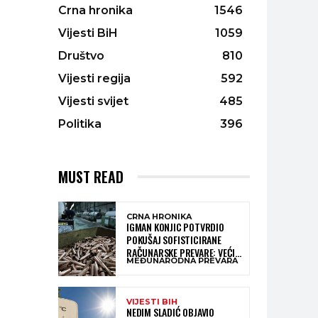
Crna hronika
1546
Vijesti BiH
1059
Društvo
810
Vijesti regija
592
Vijesti svijet
485
Politika
396
MUST READ
CRNA HRONIKA
IGMAN KONJIC POTVRDIO
POKUŠAJ SOFISTICIRANE
RAČUNARSKE PREVARE: VEĆI
MEĐUNARODNA PREVARA
DIO NOVCA BLOKIRAN,
OČEKUJE SE POVRAT
SREDSTAVA
VIJESTI BIH
NEDIM SLADIĆ OBJAVIO