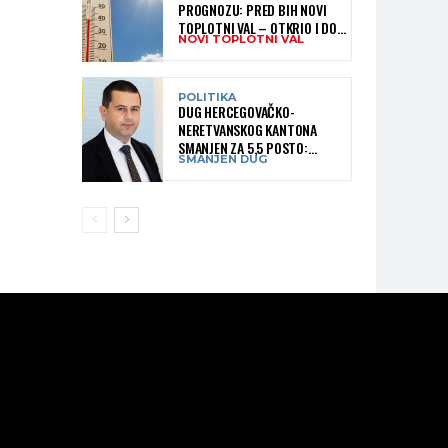
PROGNOZU: PRED BIH NOVI
TOPLOTNI VAL – OTKRIO I DO
NOVI TOPLOTNI VAL
KADA BI MOGAO TRAJATI
POLITIKA
DUG HERCEGOVAČKO-
NERETVANSKOG KANTONA
SMANJEN ZA 5,5 POSTO:
SMANJEN DUG
OBJAVLJENI NAJNOVIJI PODACI
MINISTARSTVA FINANSIJA