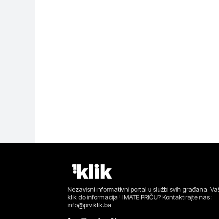
Nezavisni informativni portal u službi svih građana. Vaš
klik do informacija ! IMATE PRIČU? Kontaktirajte nas :
info@prviklik.ba