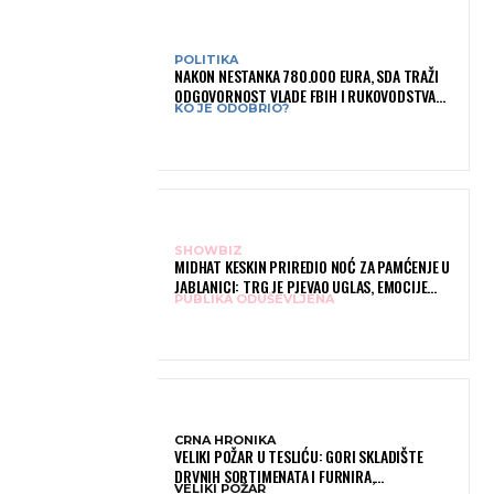
POLITIKA
NAKON NESTANKA 780.000 EURA, SDA TRAŽI
ODGOVORNOST VLADE FBIH I RUKOVODSTVA
KO JE ODOBRIO?
IGMANA
SHOWBIZ
MIDHAT KESKIN PRIREDIO NOĆ ZA PAMĆENJE U
JABLANICI: TRG JE PJEVAO UGLAS, EMOCIJE
PUBLIKA ODUŠEVLJENA
PREPLAVILE RODNI GRAD
CRNA HRONIKA
VELIKI POŽAR U TESLIĆU: GORI SKLADIŠTE
DRVNIH SORTIMENATA I FURNIRA,
VELIKI POŽAR