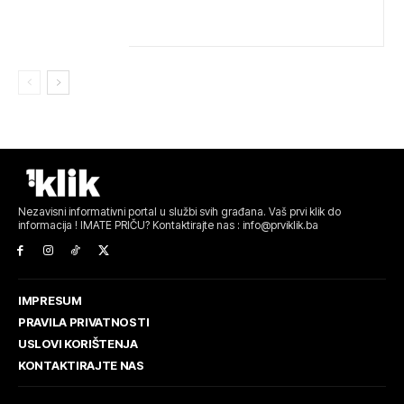
VATROGASCIMA STIŽE POMOĆ IZ VIŠE GRADOVA
Nezavisni informativni portal u službi svih građana. Vaš prvi klik do
informacija ! IMATE PRIČU? Kontaktirajte nas : info@prviklik.ba
IMPRESUM
PRAVILA PRIVATNOSTI
USLOVI KORIŠTENJA
KONTAKTIRAJTE NAS