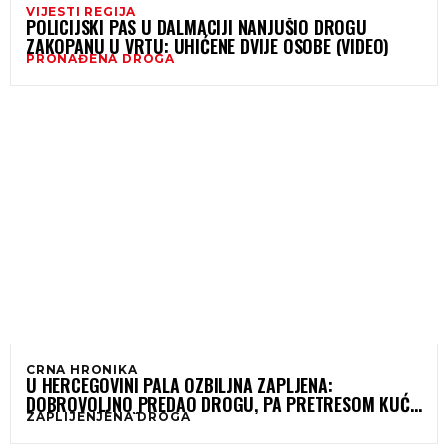
VIJESTI REGIJA
POLICIJSKI PAS U DALMACIJI NANJUŠIO DROGU
ZAKOPANU U VRTU: UHIĆENE DVIJE OSOBE (VIDEO)
PRONAĐENA DROGA
CRNA HRONIKA
U HERCEGOVINI PALA OZBILJNA ZAPLJENA:
DOBROVOLJNO PREDAO DROGU, PA PRETRESOM KUĆE
ZAPLIJENJENA DROGA
OTKRIVENO JOŠ MNOGO TOGA