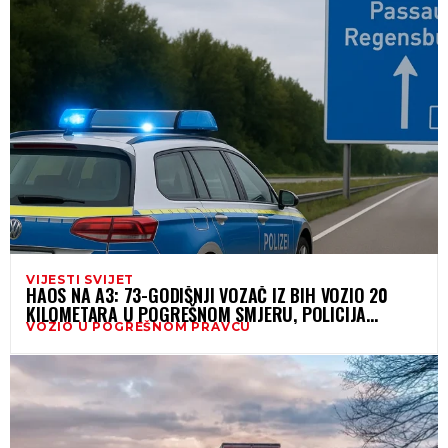
VIJESTI SVIJET
HAOS NA A3: 73-GODIŠNJI VOZAČ IZ BIH VOZIO 20
KILOMETARA U POGREŠNOM SMJERU, POLICIJA
VOZIO U POGREŠNOM PRAVCU
MORALA BLOKIRATI AUTOCESTU