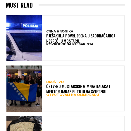
MUST READ
CRNA HRONIKA
PJEŠAKINJA POVRIJEĐENA U SAOBRAĆAJNOJ
NESREĆI U MOSTARU
POVRIJEĐENA PJEŠAKINJA
DRUŠTVO
ČETVERO MOSTARSKIH GIMNAZIJALACA I
MENTOR DANAS PUTUJU NA SVJETSKU
OTPUTOVALI NA OLIMPIJADU
OLIMPIJADU IZ AI: PREDSTAVLJAT ĆE BIH MEĐU
NAJBOLJIMA NA SVIJETU