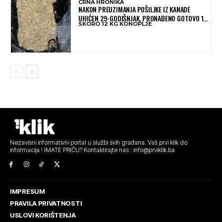
CRNA HRONIKA
NAKON PREUZIMANJA POŠILJKE IZ KANADE
UHIĆEN 29-GODIŠNJAK, PRONAĐENO GOTOVO 12
SKORO 12 KG KONOPLJE
KILOGRAMA KONOPLJE
Nezavisni informativni portal u službi svih građana. Vaš prvi klik do
informacija ! IMATE PRIČU? Kontaktirajte nas : info@prviklik.ba
IMPRESUM
PRAVILA PRIVATNOSTI
USLOVI KORIŠTENJA