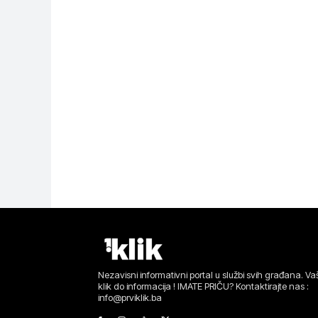
Nezavisni informativni portal u službi svih građana. Vaš
klik do informacija ! IMATE PRIČU? Kontaktirajte nas :
info@prviklik.ba