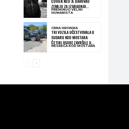
ČOVJEK KOJI JE DAROVAO
ZEMLJU ZA IZGRADNJU
PREMINUO VELIKI
KATOLIČKE CRKVE U BUGOJNU
HUMANISTA
CRNA HRONIKA
TRI VOZILA UČESTVOVALA U
SUDARU KOD MOSTARA:
ČETIRI OSOBE ZAVRŠILE U
NESREĆA KOD MOSTARA
BOLNICI