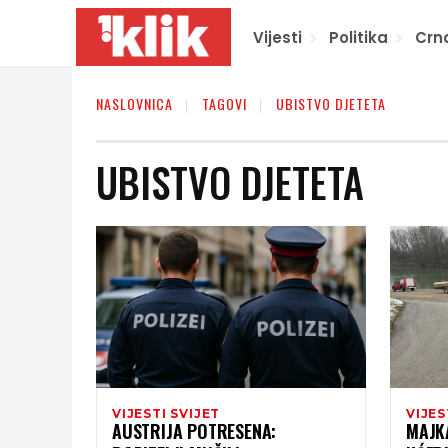
Vijesti
Politika
Crn
NASLOVNICA
TAGOVI
UBISTVO DJETETA
UBISTVO DJETETA
VIJESTI SVIJET
VIJES
AUSTRIJA POTRESENA:
MAJK