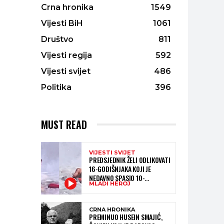
Crna hronika
1549
Vijesti BiH
1061
Društvo
811
Vijesti regija
592
Vijesti svijet
486
Politika
396
MUST READ
VIJESTI SVIJET
PREDSJEDNIK ŽELI ODLIKOVATI
16-GODIŠNJAKA KOJI JE
NEDAVNO SPASIO 10-
MLADI HEROJ
GODIŠNJEG DJEČAKA IZ
SMRTONOSNIH VALOVA
CRNA HRONIKA
PREMINUO HUSEIN SMAJIĆ,