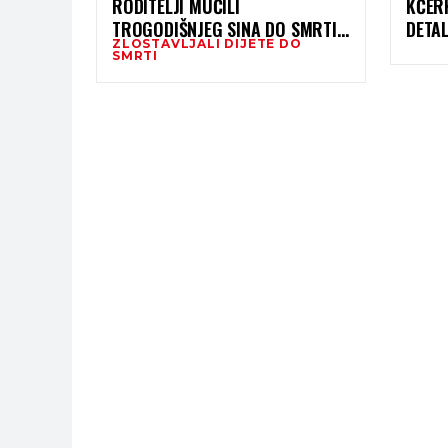
RODITELJI MUČILI
KĆERK
TROGODIŠNJEG SINA DO SMRTI,
DETAL
ZLOSTAVLJALI DIJETE DO
DIJETE UMRLO OD GLADI I ŽEĐI
ŠOKI
SMRTI