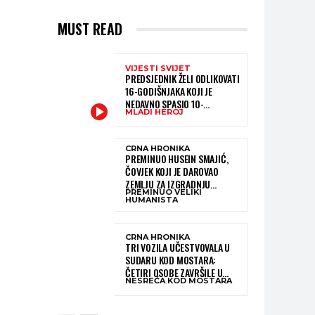
MUST READ
VIJESTI SVIJET
PREDSJEDNIK ŽELI ODLIKOVATI
16-GODIŠNJAKA KOJI JE
NEDAVNO SPASIO 10-
MLADI HEROJ
GODIŠNJEG DJEČAKA IZ
SMRTONOSNIH VALOVA
CRNA HRONIKA
PREMINUO HUSEIN SMAJIĆ,
ČOVJEK KOJI JE DAROVAO
ZEMLJU ZA IZGRADNJU
PREMINUO VELIKI
KATOLIČKE CRKVE U BUGOJNU
HUMANISTA
CRNA HRONIKA
TRI VOZILA UČESTVOVALA U
SUDARU KOD MOSTARA:
ČETIRI OSOBE ZAVRŠILE U
NESREĆA KOD MOSTARA
BOLNICI