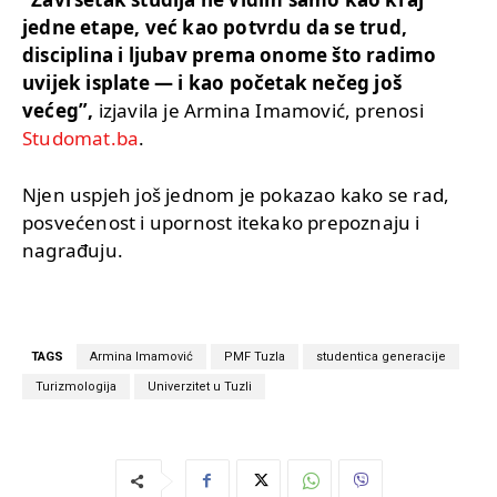
jedne etape, već kao potvrdu da se trud,
disciplina i ljubav prema onome što radimo
uvijek isplate — i kao početak nečeg još
većeg”,
izjavila je Armina Imamović, prenosi
Studomat.ba
.
Njen uspjeh još jednom je pokazao kako se rad,
posvećenost i upornost itekako prepoznaju i
nagrađuju.
TAGS
Armina Imamović
PMF Tuzla
studentica generacije
Turizmologija
Univerzitet u Tuzli