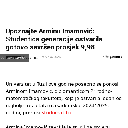
Upoznajte Arminu Imamović:
Studentica generacije ostvarila
gotovo savršen prosjek 9,98
piše:
prviklik
9 Maja, 2026
IZVOR:
Armina Imamović
Studomat
Univerzitet u Tuzli ove godine posebno se ponosi
Arminom Imamović, diplomanticom Prirodno-
matematičkog fakulteta, koja je ostvarila jedan od
najboljih rezultata u akademskoj 2024/2025.
godini, prenosi
Studomat.ba
.
Armina Imamović završila je studij na smjeru