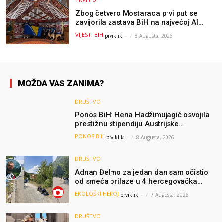
Zbog četvero Mostaraca prvi put se
zavijorila zastava BiH na najvećoj AI
olimpijadi, a sada je njihov mentor
VIJESTI BIH
prviklik
-
8 Augusta, 2026
postao član komiteta Međunarodne
olimpijade iz...
MOŽDA VAS ZANIMA?
DRUŠTVO
Ponos BiH: Hena Hadžimujagić osvojila
prestižnu stipendiju Austrijske
akademije nauka, njeno istraživanje
PONOS BIH
prviklik
-
8 Augusta, 2026
moglo bi pomoći djeci širom svijeta
DRUŠTVO
Adnan Đelmo za jedan dan sam očistio
od smeća prilaze u 4 hercegovačka
grada: “Danas nisam čistio samo smeće,
EKOLOŠKI HEROJ
prviklik
-
7 Augusta, 2026
čistio sam sliku o nama”
DRUŠTVO