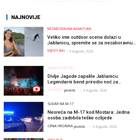
NAJNOVIJE
NEZABORAVNA AVANTURA
Veliko ime outdoor scene dolazi u
Jablanicu, spremite se za nezaboravnu
avanturu (VIDEO) !
VIJESTI BIH
9 Augusta, 2026
SJAJAN KONCERT
Divlje Jagode zapalile Jablanicu:
Legendarni bend priredio noć za
pamćenje
SHOWBIZ
prviklik
-
9 Augusta, 2026
SUDAR NA M-17
Nesreća na M-17 kod Mostara: Jedna
osoba zadobila teške ozlijede
CRNA HRONIKA
prviklik
-
9 Augusta, 2026
PRVI PUT