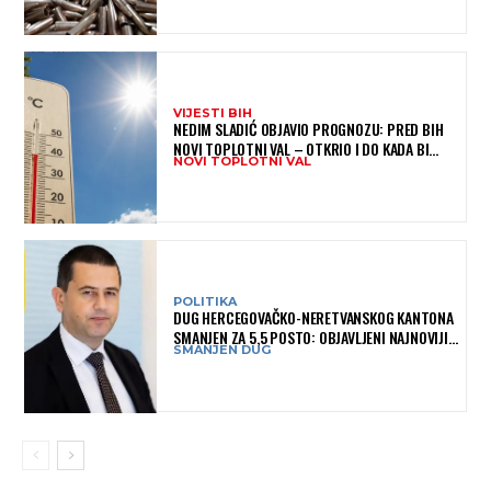
VIJESTI BIH
NEDIM SLADIĆ OBJAVIO PROGNOZU: PRED BIH
NOVI TOPLOTNI VAL – OTKRIO I DO KADA BI
NOVI TOPLOTNI VAL
MOGAO TRAJATI
POLITIKA
DUG HERCEGOVAČKO-NERETVANSKOG KANTONA
SMANJEN ZA 5,5 POSTO: OBJAVLJENI NAJNOVIJI
SMANJEN DUG
PODACI MINISTARSTVA FINANSIJA