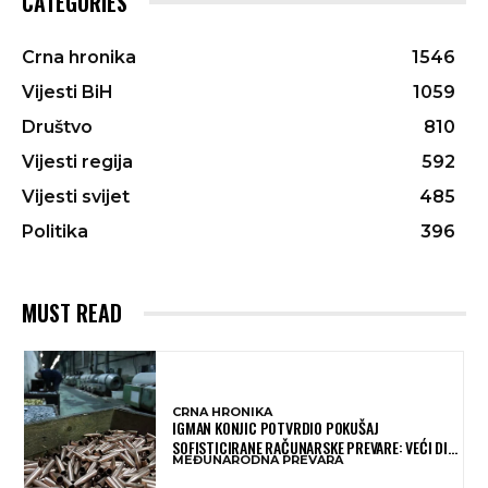
CATEGORIES
Crna hronika
1546
Vijesti BiH
1059
Društvo
810
Vijesti regija
592
Vijesti svijet
485
Politika
396
MUST READ
CRNA HRONIKA
IGMAN KONJIC POTVRDIO POKUŠAJ
SOFISTICIRANE RAČUNARSKE PREVARE: VEĆI DIO
MEĐUNARODNA PREVARA
NOVCA BLOKIRAN, OČEKUJE SE POVRAT
SREDSTAVA