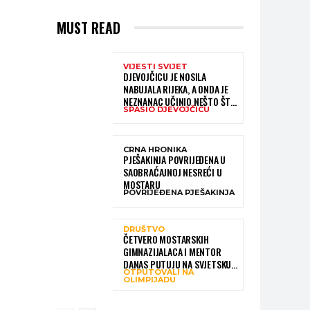
MUST READ
VIJESTI SVIJET
DJEVOJČICU JE NOSILA
NABUJALA RIJEKA, A ONDA JE
NEZNANAC UČINIO NEŠTO ŠTO
SPASIO DJEVOJČICU
JE MNOGE OSTAVILO BEZ RIJEČI
CRNA HRONIKA
PJEŠAKINJA POVRIJEĐENA U
SAOBRAĆAJNOJ NESREĆI U
MOSTARU
POVRIJEĐENA PJEŠAKINJA
DRUŠTVO
ČETVERO MOSTARSKIH
GIMNAZIJALACA I MENTOR
DANAS PUTUJU NA SVJETSKU
OTPUTOVALI NA
OLIMPIJADU IZ AI:
OLIMPIJADU
PREDSTAVLJAT ĆE BIH MEĐU
NAJBOLJIMA NA SVIJETU