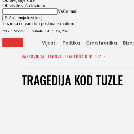
Obnavljanje šifre
Obnovite vašu lozinku
Vaš e-mail
Lozinka će vam biti poslana e-mailom.
C
23.7
Mostar
Subota, 8 Augusta, 2026
Vijesti
Politika
Crna hronika
Bizn
NASLOVNICA
TAGOVI
TRAGEDIJA KOD TUZLE
TRAGEDIJA KOD TUZLE