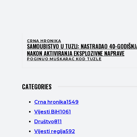
CRNA HRONIKA
SAMOUBISTVO U TUZLI: NASTRADAO 40-GODIŠNJ
NAKON AKTIVIRANJA EKSPLOZIVNE NAPRAVE
POGINUO MUŠKARAC KOD TUZLE
CATEGORIES
Crna hronika
1549
Vijesti BiH
1061
Društvo
811
Vijesti regija
592