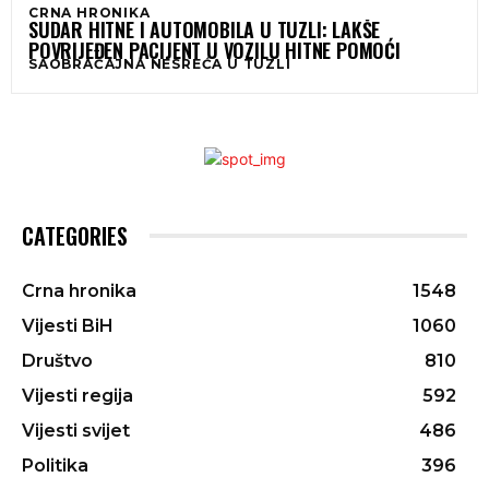
CRNA HRONIKA
SUDAR HITNE I AUTOMOBILA U TUZLI: LAKŠE
POVRIJEĐEN PACIJENT U VOZILU HITNE POMOĆI
SAOBRAĆAJNA NESREĆA U TUZLI
CATEGORIES
Crna hronika
1548
Vijesti BiH
1060
Društvo
810
Vijesti regija
592
Vijesti svijet
486
Politika
396