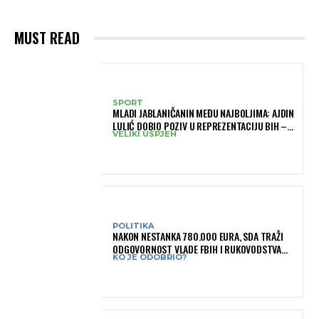
MUST READ
SPORT
MLADI JABLANIČANIN MEĐU NAJBOLJIMA: AJDIN
LULIĆ DOBIO POZIV U REPREZENTACIJU BIH –
VELIKI USPJEH
BRANIT ĆE BOJE BIH NA SLOVENIA BALL
POLITIKA
NAKON NESTANKA 780.000 EURA, SDA TRAŽI
ODGOVORNOST VLADE FBIH I RUKOVODSTVA
KO JE ODOBRIO?
IGMANA