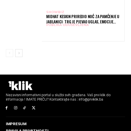
SHOWBIZ
MIDHAT KESKIN PRIREDIO NOĆ ZA PAMĆENJE U
JABLANICI: TRG JE PJEVAO UGLAS, EMOCIJE
PUBLIKA ODUŠEVLJENA
PREPLAVILE RODNI GRAD
Nezavisni informativni portal u službi svih građana. Vaš prvi klik do
informacija ! IMATE PRIČU? Kontaktirajte nas : info@prviklik.ba
IMPRESUM
PRAVILA PRIVATNOSTI