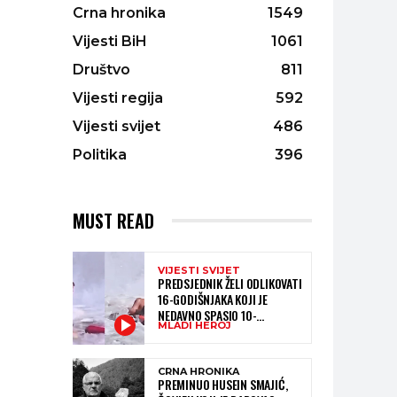
Crna hronika
1549
Vijesti BiH
1061
Društvo
811
Vijesti regija
592
Vijesti svijet
486
Politika
396
MUST READ
VIJESTI SVIJET
PREDSJEDNIK ŽELI ODLIKOVATI
16-GODIŠNJAKA KOJI JE
NEDAVNO SPASIO 10-
MLADI HEROJ
GODIŠNJEG DJEČAKA IZ
SMRTONOSNIH VALOVA
CRNA HRONIKA
PREMINUO HUSEIN SMAJIĆ,