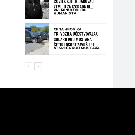
ČOVJEK KOJI JE DAROVAO
ZEMLJU ZA IZGRADNJU
PREMINUO VELIKI
KATOLIČKE CRKVE U BUGOJNU
HUMANISTA
CRNA HRONIKA
TRI VOZILA UČESTVOVALA U
SUDARU KOD MOSTARA:
ČETIRI OSOBE ZAVRŠILE U
NESREĆA KOD MOSTARA
BOLNICI