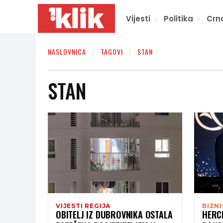
Vijesti
Politika
Crn
NASLOVNICA
TAGOVI
STAN
STAN
VIJESTI REGIJA
BIZNI
OBITELJ IZ DUBROVNIKA OSTALA
HERC