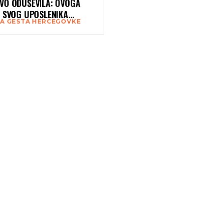
VO ODUŠEVILA: OVOGA
, SVOG UPOSLENIKA
KA GESTA HERCEGOVKE
ADILA ZAISTA VELIKIM
ONOM !