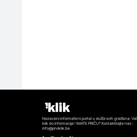
Nezavisni informativni portal u službi svih građana. Vaš
klik do informacija ! IMATE PRIČU? Kontaktirajte nas :
info@prviklik.ba