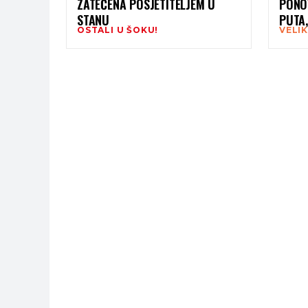
ZATEČENA POSJETITELJEM U
PONO
STANU
PUTA
OSTALI U ŠOKU!
VELI
IZNEN
POKL