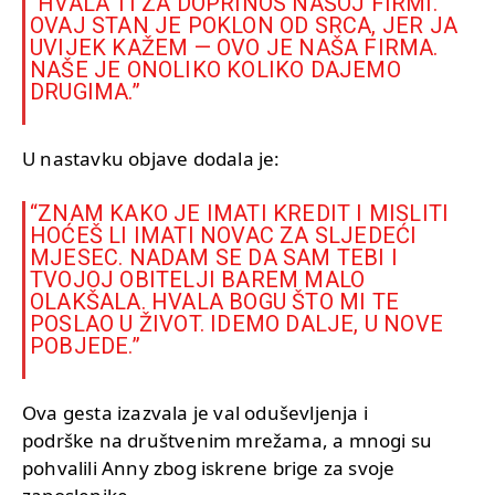
“HVALA TI ZA DOPRINOS NAŠOJ FIRMI.
OVAJ STAN JE POKLON OD SRCA, JER JA
UVIJEK KAŽEM — OVO JE NAŠA FIRMA.
NAŠE JE ONOLIKO KOLIKO DAJEMO
DRUGIMA.”
U nastavku objave dodala je:
“ZNAM KAKO JE IMATI KREDIT I MISLITI
HOĆEŠ LI IMATI NOVAC ZA SLJEDEĆI
MJESEC. NADAM SE DA SAM TEBI I
TVOJOJ OBITELJI BAREM MALO
OLAKŠALA. HVALA BOGU ŠTO MI TE
POSLAO U ŽIVOT. IDEMO DALJE, U NOVE
POBJEDE.”
Ova gesta izazvala je val oduševljenja i
podrške na društvenim mrežama, a mnogi su
pohvalili Anny zbog iskrene brige za svoje