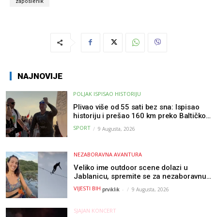
zaposlenik
NAJNOVIJE
POLJAK ISPISAO HISTORIJU
Plivao više od 55 sati bez sna: Ispisao
historiju i prešao 160 km preko Baltičkog
mora – a podvig posvetio djeci oboljeloj
SPORT
9 Augusta, 2026
od raka
NEZABORAVNA AVANTURA
Veliko ime outdoor scene dolazi u
Jablanicu, spremite se za nezaboravnu
avanturu (VIDEO) !
VIJESTI BIH
prviklik
-
9 Augusta, 2026
SJAJAN KONCERT