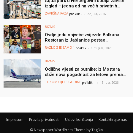
Aqua park u Hercegovini dobija završni
izgled – jedna od najvećih privatnih
turističkih investicija vrijedna oko 50
ZAVRŠNA FAZA
prviklik
-
22 Jula, 2026
miliona KM
BIZNIS
Ovdje jedu najveće zvijezde Balkana:
Restoran iz Jablanice postao
nezaobilazna destinacija poznatih, a svi
RAZLOG JE SAMO 1
prviklik
-
19 Jula, 2026
dolaze zbog jednog specijaliteta
BIZNIS
Odlične vijesti za putnike: Iz Mostara
stiže nova pogodnost za letove prema
Njemačkoj
TOKOM CIJELE GODINE
prviklik
-
15 Jula, 2026
Impresum
Pravila privatnosti
Uslovi korištenja
Kontaktirajte nas
© Newspaper WordPress Theme by TagDiv