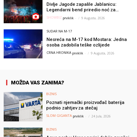
Divlje Jagode zapalile Jablanicu:
Legendarni bend priredio noć za
pamćenje
SHOWBIZ
prviklik
-
9 Augusta, 2026
SUDAR NA M-17
Nesreća na M-17 kod Mostara: Jedna
osoba zadobila teške ozlijede
CRNA HRONIKA
prviklik
-
9 Augusta, 2026
MOŽDA VAS ZANIMA?
BIZNIS
Poznati njemački proizvođač baterija
podnio zahtjev za stečaj
SLOM GIGANTA
prviklik
-
24 Jula, 2026
BIZNIS