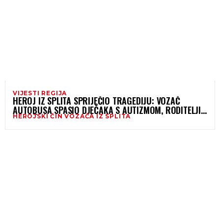
VIJESTI REGIJA
HEROJ IZ SPLITA SPRIJEČIO TRAGEDIJU: VOZAČ
AUTOBUSA SPASIO DJEČAKA S AUTIZMOM, RODITELJI
HEROJSKI ČIN VOZAČA IZ SPLITA
PORUČILI – „BOG GA JE POSLAO“