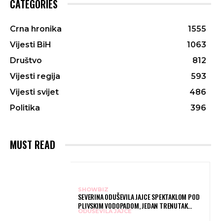
CATEGORIES
Crna hronika
1555
Vijesti BiH
1063
Društvo
812
Vijesti regija
593
Vijesti svijet
486
Politika
396
MUST READ
SHOWBIZ
SEVERINA ODUŠEVILA JAJCE SPEKTAKLOM POD
PLIVSKIM VODOPADOM, JEDAN TRENUTAK
ODUŠEVILA JAJCE
POSEBNO JE DIRNUO PUBLIKU