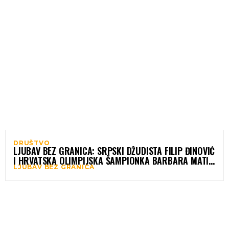
DRUŠTVO
LJUBAV BEZ GRANICA: SRPSKI DŽUDISTA FILIP ĐINOVIĆ
I HRVATSKA OLIMPIJSKA ŠAMPIONKA BARBARA MATIĆ
LJUBAV BEZ GRANICA
REKLI „DA“ U SPLITU!