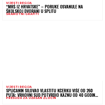
VIJESTI REGIJA
“MRŠ IZ HRVATSKE” – PORUKE OSVANULE NA
ŠKOLSKOJ DVORANI U SPLITU
SRAMOTNI GRAFITI
VIJESTI REGIJA
SPLIĆANIN SILOVAO VLASTITU KĆERKU VIŠE OD 260
PUTA: VRHOVNI SUD POTVRDIO KAZNU OD 40 GODINA
PRESUDA ZA UŽASAN ZLOČIN
ZATVORA!