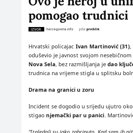
Ovo je heroj u uni
pomogao trudnici
piše:
prviklik
IZVOR:
hercegovina.info
Hrvatski policajac
Ivan Martinović (31)
,
oduševio je javnost svojom nesebičnom
Nova Sela
, bez razmišljanja je
dao klju
trudnica na vrijeme stigla u splitsku bol
Drama na granici u zoru
Incident se dogodio u srijedu ujutro ok
stigao
njemački par u panici
. Martinovi
“Izgledali su jako zabrinuto. Kad sam ih pi