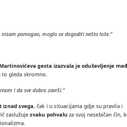
m nisam pomogao, moglo se dogoditi nešto loše.”
Martinovićeva gesta izazvala je oduševljenje me
a to gleda skromno.
rnom i da sve dobro završi.”
t iznad svega
, čak i u situacijama gdje su pravila i
ić zaslužuje
svaku pohvalu
za svoj nesebičan čin, k
sionalizma.