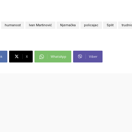
humanost
Ivan Martinović
Njemačka
policajac
Split
trudni
ok
X
WhatsApp
Viber