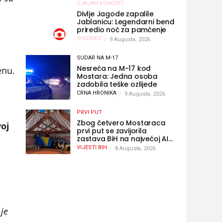
SJAJAN KONCERT
Divlje Jagode zapalile
Jablanicu: Legendarni bend
priredio noć za pamćenje
SHOWBIZ
9 Augusta, 2026
SUDAR NA M-17
Nesreća na M-17 kod
enu.
Mostara: Jedna osoba
zadobila teške ozlijede
CRNA HRONIKA
9 Augusta, 2026
PRVI PUT
Zbog četvero Mostaraca
voj
prvi put se zavijorila
zastava BiH na najvećoj AI
olimpijadi, a sada je njihov
VIJESTI BIH
8 Augusta, 2026
mentor postao član
komiteta Međunarodne
olimpijade iz...
 je