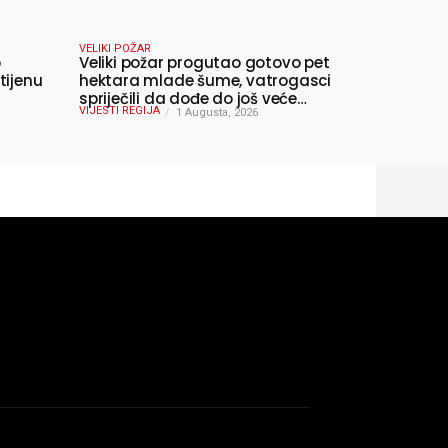
VELIKI POŽAR
o
Veliki požar progutao gotovo pet
tijenu
hektara mlade šume, vatrogasci
spriječili da dođe do još veće
VIJESTI REGIJA
katastrofe
1 Augusta, 2026