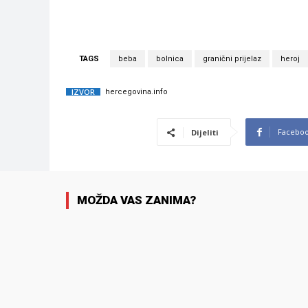
TAGS
beba
bolnica
granični prijelaz
heroj
IZVOR
hercegovina.info
Facebo
Dijeliti
MOŽDA VAS ZANIMA?