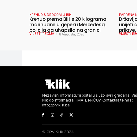
KRENUO S DROGOM U BIH
PAPRENA 
Krenuo prema BiH s 20 kilograma
Državlj
marihuane u gepeku Mercedesa,
unijeti
policija ga uhapsila na granici
prijave,
VIJESTI REGIJA
VIJESTI RE
8 Augusta, 2026
Nezavisni informativni portal u službi svih građana. Vaš
klik do informacija ! IMATE PRIČU? Kontaktirajte nas :
info@prviklik.ba
© PRVIKLIK 2024