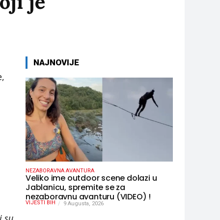
ji je
NAJNOVIJE
e,
NEZABORAVNA AVANTURA
Veliko ime outdoor scene dolazi u
Jablanicu, spremite se za
nezaboravnu avanturu (VIDEO) !
VIJESTI BIH
9 Augusta, 2026
i su