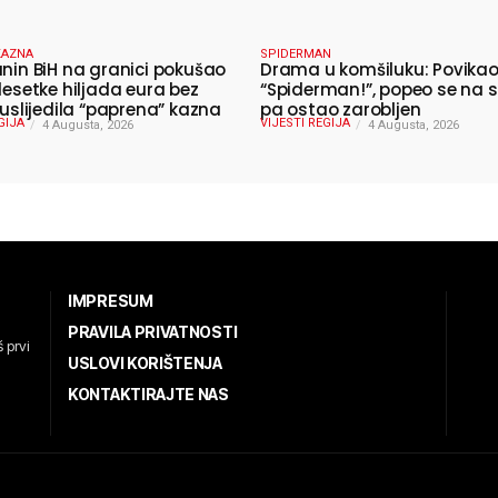
KAZNA
SPIDERMAN
anin BiH na granici pokušao
Drama u komšiluku: Povika
 desetke hiljada eura bez
“Spiderman!”, popeo se na s
 uslijedila “paprena” kazna
pa ostao zarobljen
GIJA
VIJESTI REGIJA
4 Augusta, 2026
4 Augusta, 2026
IMPRESUM
PRAVILA PRIVATNOSTI
 prvi
USLOVI KORIŠTENJA
KONTAKTIRAJTE NAS