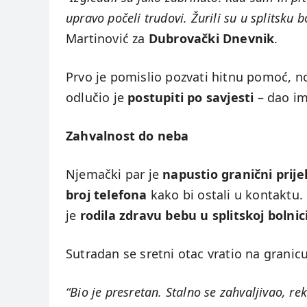
upravo počeli trudovi. Žurili su u splitsku b
Martinović za
Dubrovački Dnevnik
.
Prvo je pomislio pozvati hitnu pomoć, no
odlučio je
postupiti po savjesti
– dao im
Zahvalnost do neba
Njemački par je
napustio granični prij
broj telefona
kako bi ostali u kontaktu. N
je
rodila zdravu bebu u splitskoj bolnic
Sutradan se sretni otac vratio na granic
“Bio je presretan. Stalno se zahvaljivao, r