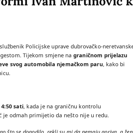
formi Ivan Martinović ko
 službenik Policijske uprave dubrovačko-neretvansk
 gestom. Tijekom smjene na
graničnom prijelazu
čeve svog automobila njemačkom paru
, kako bi
nicu.
o
4:50 sati
, kada je na graničnu kontrolu
ć je odmah primijetio da nešto nije u redu.
tao što se dogodilo, rekli su mi da nemaju goriva, a žen