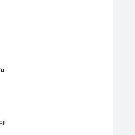
đu
oji