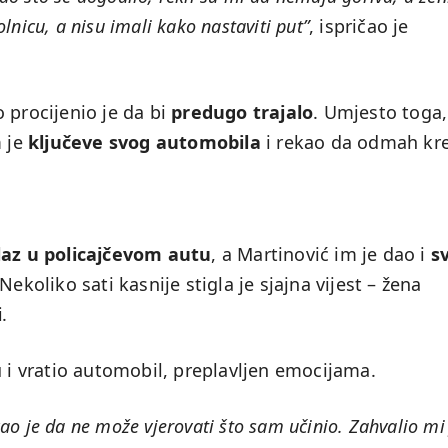
olnicu, a nisu imali kako nastaviti put”
, ispričao je
 procijenio je da bi
predugo trajalo
. Umjesto toga,
 je
ključeve svog automobila
i rekao da odmah kr
elaz u policajčevom autu
, a Martinović im je dao i
s
ekoliko sati kasnije stigla je sjajna vijest – žena
i
.
u i vratio automobil, preplavljen emocijama.
ekao je da ne može vjerovati što sam učinio. Zahvalio mi