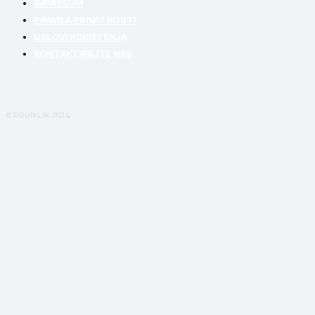
IMPRESUM
PRAVILA PRIVATNOSTI
USLOVI KORIŠTENJA
KONTAKTIRAJTE NAS
© PRVIKLIK 2024