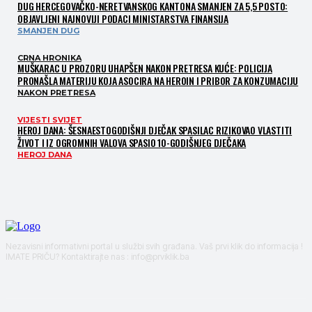
DUG HERCEGOVAČKO-NERETVANSKOG KANTONA SMANJEN ZA 5,5 POSTO:
OBJAVLJENI NAJNOVIJI PODACI MINISTARSTVA FINANSIJA
SMANJEN DUG
CRNA HRONIKA
MUŠKARAC U PROZORU UHAPŠEN NAKON PRETRESA KUĆE: POLICIJA
PRONAŠLA MATERIJU KOJA ASOCIRA NA HEROIN I PRIBOR ZA KONZUMACIJU
NAKON PRETRESA
VIJESTI SVIJET
HEROJ DANA: ŠESNAESTOGODIŠNJI DJEČAK SPASILAC RIZIKOVAO VLASTITI
ŽIVOT I IZ OGROMNIH VALOVA SPASIO 10-GODIŠNJEG DJEČAKA
HEROJ DANA
Nezavisni informativni portal u službi svih građana. Vaš prvi klik do informacija !
IMATE PRIČU? Kontaktirajte nas : info@prviklik.ba