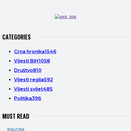
CATEGORIES
Crna hronika
1546
Vijesti BiH
1058
Društvo
810
Vijesti regija
592
Vijesti svijet
485
Politika
396
MUST READ
POLITIKA