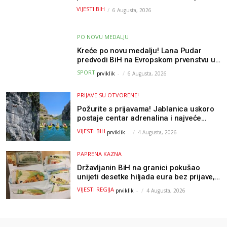
osvježenje u BiH
VIJESTI BIH
6 Augusta, 2026
PO NOVU MEDALJU
Kreće po novu medalju! Lana Pudar
predvodi BiH na Evropskom prvenstvu u
Parizu
SPORT
prviklik
-
6 Augusta, 2026
PRIJAVE SU OTVORENE!
Požurite s prijavama! Jablanica uskoro
postaje centar adrenalina i najveće
outdoor avanture ovog ljeta
VIJESTI BIH
prviklik
-
4 Augusta, 2026
PAPRENA KAZNA
Državljanin BiH na granici pokušao
unijeti desetke hiljada eura bez prijave,
uslijedila “paprena” kazna
VIJESTI REGIJA
prviklik
-
4 Augusta, 2026