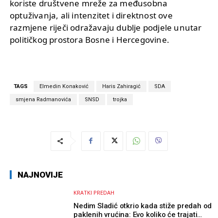
koriste društvene mreže za međusobna
optuživanja, ali intenzitet i direktnost ove
razmjene riječi odražavaju dublje podjele unutar
političkog prostora Bosne i Hercegovine.
TAGS
Elmedin Konaković
Haris Zahiragić
SDA
smjena Radmanovića
SNSD
trojka
NAJNOVIJE
KRATKI PREDAH
Nedim Sladić otkrio kada stiže predah od
paklenih vrućina: Evo koliko će trajati