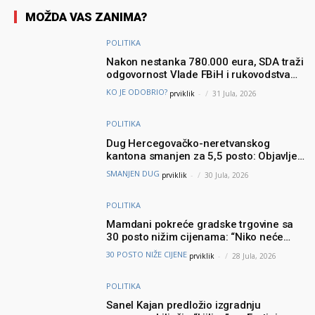
MOŽDA VAS ZANIMA?
POLITIKA
Nakon nestanka 780.000 eura, SDA traži
odgovornost Vlade FBiH i rukovodstva
Igmana
KO JE ODOBRIO?
prviklik
-
31 Jula, 2026
POLITIKA
Dug Hercegovačko-neretvanskog
kantona smanjen za 5,5 posto: Objavljeni
najnoviji podaci Ministarstva finansija
SMANJEN DUG
prviklik
-
30 Jula, 2026
POLITIKA
Mamdani pokreće gradske trgovine sa
30 posto nižim cijenama: “Niko neće
brinuti može li prehraniti svoju porodicu”
30 POSTO NIŽE CIJENE
prviklik
-
28 Jula, 2026
POLITIKA
Sanel Kajan predložio izgradnju