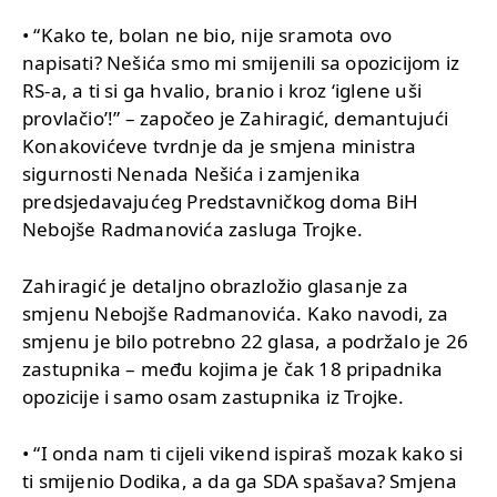
• “Kako te, bolan ne bio, nije sramota ovo
napisati? Nešića smo mi smijenili sa opozicijom iz
RS-a, a ti si ga hvalio, branio i kroz ‘iglene uši
provlačio’!” – započeo je Zahiragić, demantujući
Konakovićeve tvrdnje da je smjena ministra
sigurnosti Nenada Nešića i zamjenika
predsjedavajućeg Predstavničkog doma BiH
Nebojše Radmanovića zasluga Trojke.
Zahiragić je detaljno obrazložio glasanje za
smjenu Nebojše Radmanovića. Kako navodi, za
smjenu je bilo potrebno 22 glasa, a podržalo je 26
zastupnika – među kojima je čak 18 pripadnika
opozicije i samo osam zastupnika iz Trojke.
• “I onda nam ti cijeli vikend ispiraš mozak kako si
ti smijenio Dodika, a da ga SDA spašava? Smjena