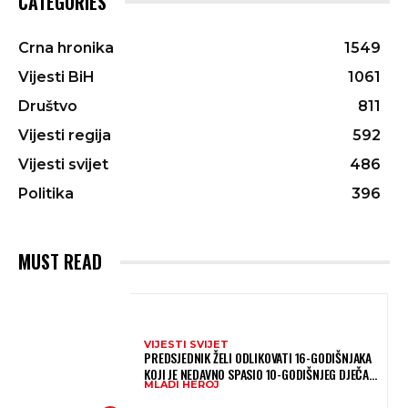
CATEGORIES
Crna hronika
1549
Vijesti BiH
1061
Društvo
811
Vijesti regija
592
Vijesti svijet
486
Politika
396
MUST READ
VIJESTI SVIJET
PREDSJEDNIK ŽELI ODLIKOVATI 16-GODIŠNJAKA
KOJI JE NEDAVNO SPASIO 10-GODIŠNJEG DJEČAKA
MLADI HEROJ
IZ SMRTONOSNIH VALOVA