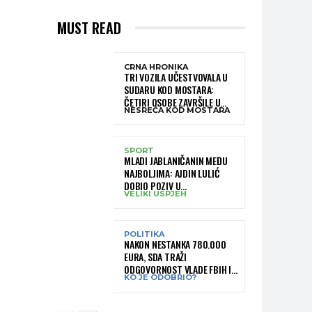
MUST READ
CRNA HRONIKA
TRI VOZILA UČESTVOVALA U
SUDARU KOD MOSTARA:
ČETIRI OSOBE ZAVRŠILE U
NESREĆA KOD MOSTARA
BOLNICI
SPORT
MLADI JABLANIČANIN MEĐU
NAJBOLJIMA: AJDIN LULIĆ
DOBIO POZIV U
VELIKI USPJEH
REPREZENTACIJU BIH –
BRANIT ĆE BOJE BIH NA
SLOVENIA BALL
POLITIKA
NAKON NESTANKA 780.000
EURA, SDA TRAŽI
ODGOVORNOST VLADE FBIH I
KO JE ODOBRIO?
RUKOVODSTVA IGMANA