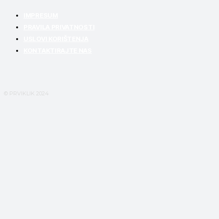
IMPRESUM
PRAVILA PRIVATNOSTI
USLOVI KORIŠTENJA
KONTAKTIRAJTE NAS
© PRVIKLIK 2024