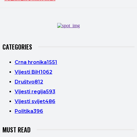
CATEGORIES
Crna hronika
1551
Vijesti BiH
1062
Društvo
812
Vijesti regija
593
Vijesti svijet
486
Politika
396
MUST READ