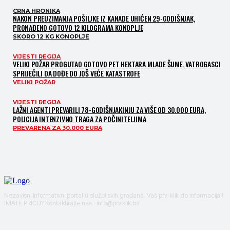
CRNA HRONIKA
NAKON PREUZIMANJA POŠILJKE IZ KANADE UHIĆEN 29-GODIŠNJAK,
PRONAĐENO GOTOVO 12 KILOGRAMA KONOPLJE
SKORO 12 KG KONOPLJE
VIJESTI REGIJA
VELIKI POŽAR PROGUTAO GOTOVO PET HEKTARA MLADE ŠUME, VATROGASCI
SPRIJEČILI DA DOĐE DO JOŠ VEĆE KATASTROFE
VELIKI POŽAR
VIJESTI REGIJA
LAŽNI AGENTI PREVARILI 78-GODIŠNJAKINJU ZA VIŠE OD 30.000 EURA,
POLICIJA INTENZIVNO TRAGA ZA POČINITELJIMA
PREVARENA ZA 30.000 EURA
Nezavisni informativni portal u službi svih građana. Vaš prvi klik do informacija !
IMATE PRIČU? Kontaktirajte nas : info@prviklik.ba