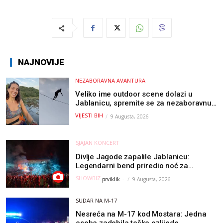
NAJNOVIJE
NEZABORAVNA AVANTURA
Veliko ime outdoor scene dolazi u
Jablanicu, spremite se za nezaboravnu
avanturu (VIDEO) !
VIJESTI BIH
9 Augusta, 2026
SJAJAN KONCERT
Divlje Jagode zapalile Jablanicu:
Legendarni bend priredio noć za
pamćenje
SHOWBIZ
prviklik
-
9 Augusta, 2026
SUDAR NA M-17
Nesreća na M-17 kod Mostara: Jedna
osoba zadobila teške ozlijede