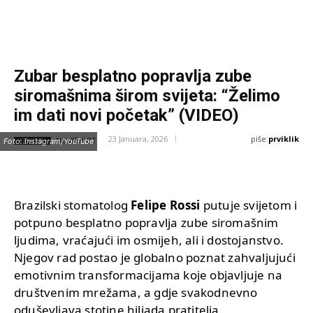
Zubar besplatno popravlja zube
siromašnima širom svijeta: “Želimo
im dati novi početak” (VIDEO)
piše:
prviklik
23 Januara, 2026
IZVOR:
Foto: Instagram/YouTube
NOVIZIVOT
Brazilski stomatolog
Felipe Rossi
putuje svijetom i
potpuno besplatno popravlja zube siromašnim
ljudima, vraćajući im osmijeh, ali i dostojanstvo.
Njegov rad postao je globalno poznat zahvaljujući
emotivnim transformacijama koje objavljuje na
društvenim mrežama, a gdje svakodnevno
oduševljava stotine hiljada pratitelja.