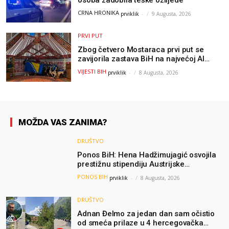
CRNA HRONIKA
prviklik
-
9 Augusta, 2026
PRVI PUT
Zbog četvero Mostaraca prvi put se
zavijorila zastava BiH na najvećoj AI
olimpijadi, a sada je njihov mentor
VIJESTI BIH
prviklik
-
8 Augusta, 2026
postao član komiteta Međunarodne
olimpijade iz...
MOŽDA VAS ZANIMA?
DRUŠTVO
Ponos BiH: Hena Hadžimujagić osvojila
prestižnu stipendiju Austrijske
akademije nauka, njeno istraživanje
PONOS BIH
prviklik
-
8 Augusta, 2026
moglo bi pomoći djeci širom svijeta
DRUŠTVO
Adnan Đelmo za jedan dan sam očistio
od smeća prilaze u 4 hercegovačka