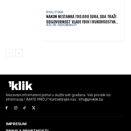
POLITIKA
NAKON NESTANKA 780.000 EURA, SDA TRAŽI
ODGOVORNOST VLADE FBIH I RUKOVODSTVA
KO JE ODOBRIO?
IGMANA
Nezavisni informativni portal u službi svih građana. Vaš prvi klik do
informacija ! IMATE PRIČU? Kontaktirajte nas : info@prviklik.ba
IMPRESUM
PRAVILA PRIVATNOSTI