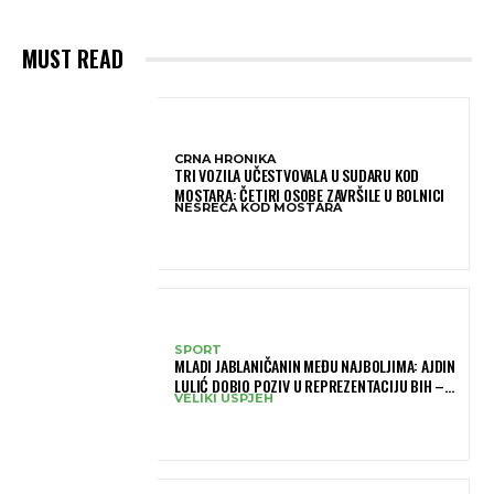
MUST READ
CRNA HRONIKA
TRI VOZILA UČESTVOVALA U SUDARU KOD
MOSTARA: ČETIRI OSOBE ZAVRŠILE U BOLNICI
NESREĆA KOD MOSTARA
SPORT
MLADI JABLANIČANIN MEĐU NAJBOLJIMA: AJDIN
LULIĆ DOBIO POZIV U REPREZENTACIJU BIH –
VELIKI USPJEH
BRANIT ĆE BOJE BIH NA SLOVENIA BALL