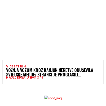
VIJESTI BIH
VOŽNJA VOZOM KROZ KANJON NERETVE ODUŠEVILA
SVJETSKE MEDIJE: STRANCI JE PROGLASILI
NAJLJEPŠA U EVROPI
NAJLJEPŠOM U EVROPI