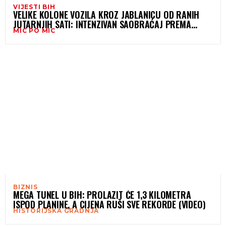
VIJESTI BIH
VELIKE KOLONE VOZILA KROZ JABLANICU OD RANIH
JUTARNJIH SATI: INTENZIVAN SAOBRAĆAJ PREMA
MIC PO MIC
JUGU ZEMLJE
BIZNIS
MEGA TUNEL U BIH: PROLAZIT ĆE 1,3 KILOMETRA
ISPOD PLANINE, A CIJENA RUŠI SVE REKORDE (VIDEO)
HISTORIJSKA GRADNJA