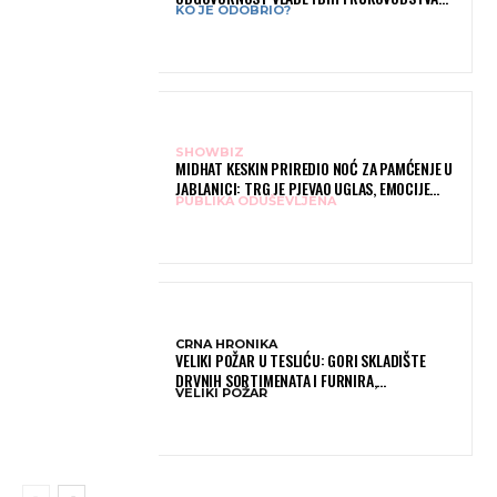
KO JE ODOBRIO?
IGMANA
SHOWBIZ
MIDHAT KESKIN PRIREDIO NOĆ ZA PAMĆENJE U
JABLANICI: TRG JE PJEVAO UGLAS, EMOCIJE
PUBLIKA ODUŠEVLJENA
PREPLAVILE RODNI GRAD
CRNA HRONIKA
VELIKI POŽAR U TESLIĆU: GORI SKLADIŠTE
DRVNIH SORTIMENATA I FURNIRA,
VELIKI POŽAR
VATROGASCIMA STIŽE POMOĆ IZ VIŠE GRADOVA