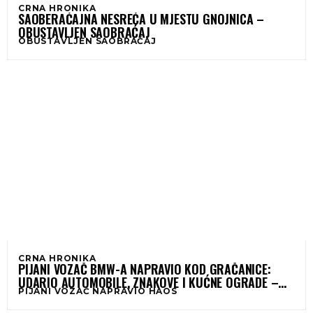
CRNA HRONIKA
SAOBERAĆAJNA NESREĆA U MJESTU GNOJNICA –
OBUSTAVLJEN SAOBRAĆAJ
OBUSTAVLJEN SAOBRAĆAJ
CRNA HRONIKA
PIJANI VOZAČ BMW-A NAPRAVIO KOD GRAČANICE:
UDARIO AUTOMOBILE, ZNAKOVE I KUĆNE OGRADE –
PIJANI VOZAČ NAPRAVIO HAOS
NAPUHAO 2 PROMILA