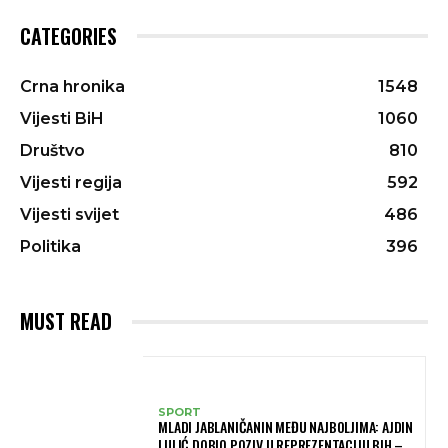
CATEGORIES
Crna hronika
1548
Vijesti BiH
1060
Društvo
810
Vijesti regija
592
Vijesti svijet
486
Politika
396
MUST READ
SPORT
MLADI JABLANIČANIN MEĐU NAJBOLJIMA: AJDIN
LULIĆ DOBIO POZIV U REPREZENTACIJU BIH –