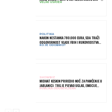
VELIKI USPJEH
BRANIT ĆE BOJE BIH NA SLOVENIA BALL
POLITIKA
NAKON NESTANKA 780.000 EURA, SDA TRAŽI
ODGOVORNOST VLADE FBIH I RUKOVODSTVA
KO JE ODOBRIO?
IGMANA
SHOWBIZ
MIDHAT KESKIN PRIREDIO NOĆ ZA PAMĆENJE U
JABLANICI: TRG JE PJEVAO UGLAS, EMOCIJE
PUBLIKA ODUŠEVLJENA
PREPLAVILE RODNI GRAD