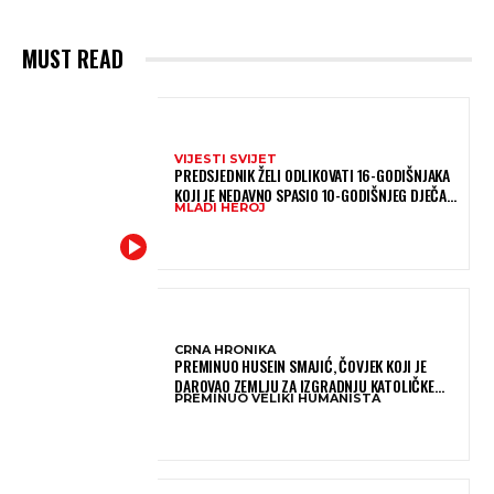
MUST READ
VIJESTI SVIJET
PREDSJEDNIK ŽELI ODLIKOVATI 16-GODIŠNJAKA
KOJI JE NEDAVNO SPASIO 10-GODIŠNJEG DJEČAKA
MLADI HEROJ
IZ SMRTONOSNIH VALOVA
CRNA HRONIKA
PREMINUO HUSEIN SMAJIĆ, ČOVJEK KOJI JE
DAROVAO ZEMLJU ZA IZGRADNJU KATOLIČKE
PREMINUO VELIKI HUMANISTA
CRKVE U BUGOJNU