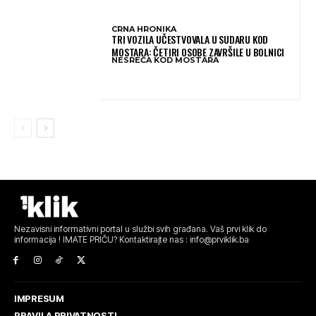
CRNA HRONIKA
TRI VOZILA UČESTVOVALA U SUDARU KOD
MOSTARA: ČETIRI OSOBE ZAVRŠILE U BOLNICI
NESREĆA KOD MOSTARA
Nezavisni informativni portal u službi svih građana. Vaš prvi klik do
informacija ! IMATE PRIČU? Kontaktirajte nas : info@prviklik.ba
IMPRESUM
PRAVILA PRIVATNOSTI