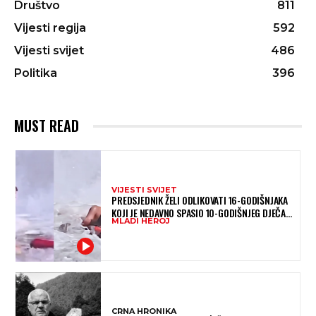
Društvo
811
Vijesti regija
592
Vijesti svijet
486
Politika
396
MUST READ
VIJESTI SVIJET
PREDSJEDNIK ŽELI ODLIKOVATI 16-GODIŠNJAKA
KOJI JE NEDAVNO SPASIO 10-GODIŠNJEG DJEČAKA
MLADI HEROJ
IZ SMRTONOSNIH VALOVA
CRNA HRONIKA