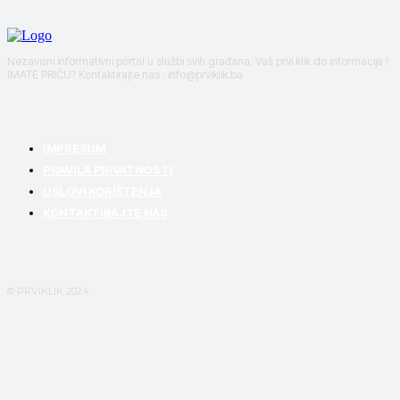
Nezavisni informativni portal u službi svih građana. Vaš prvi klik do informacija !
IMATE PRIČU? Kontaktirajte nas : info@prviklik.ba
IMPRESUM
PRAVILA PRIVATNOSTI
USLOVI KORIŠTENJA
KONTAKTIRAJTE NAS
© PRVIKLIK 2024