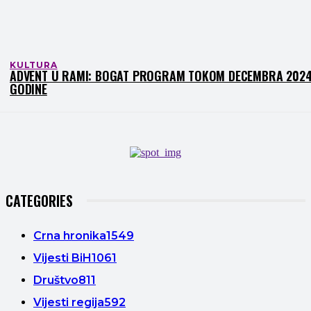
KULTURA
ADVENT U RAMI: BOGAT PROGRAM TOKOM DECEMBRA 2024
GODINE
CATEGORIES
Crna hronika
1549
Vijesti BiH
1061
Društvo
811
Vijesti regija
592