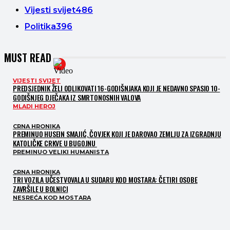
Vijesti svijet
486
Politika
396
MUST READ
VIJESTI SVIJET
PREDSJEDNIK ŽELI ODLIKOVATI 16-GODIŠNJAKA KOJI JE NEDAVNO SPASIO 10-
GODIŠNJEG DJEČAKA IZ SMRTONOSNIH VALOVA
MLADI HEROJ
CRNA HRONIKA
PREMINUO HUSEIN SMAJIĆ, ČOVJEK KOJI JE DAROVAO ZEMLJU ZA IZGRADNJU
KATOLIČKE CRKVE U BUGOJNU
PREMINUO VELIKI HUMANISTA
CRNA HRONIKA
TRI VOZILA UČESTVOVALA U SUDARU KOD MOSTARA: ČETIRI OSOBE
ZAVRŠILE U BOLNICI
NESREĆA KOD MOSTARA