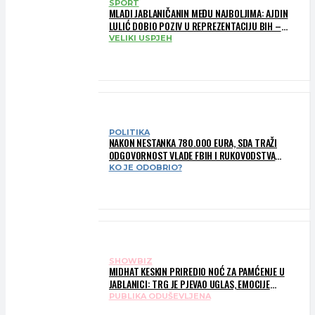
SPORT
MLADI JABLANIČANIN MEĐU NAJBOLJIMA: AJDIN
LULIĆ DOBIO POZIV U REPREZENTACIJU BIH –
BRANIT ĆE BOJE BIH NA SLOVENIA BALL
VELIKI USPJEH
POLITIKA
NAKON NESTANKA 780.000 EURA, SDA TRAŽI
ODGOVORNOST VLADE FBIH I RUKOVODSTVA
IGMANA
KO JE ODOBRIO?
SHOWBIZ
MIDHAT KESKIN PRIREDIO NOĆ ZA PAMĆENJE U
JABLANICI: TRG JE PJEVAO UGLAS, EMOCIJE
PREPLAVILE RODNI GRAD
PUBLIKA ODUŠEVLJENA