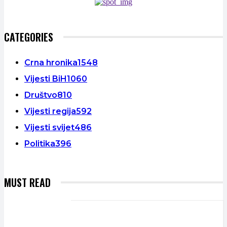
CATEGORIES
Crna hronika
1548
Vijesti BiH
1060
Društvo
810
Vijesti regija
592
Vijesti svijet
486
Politika
396
MUST READ