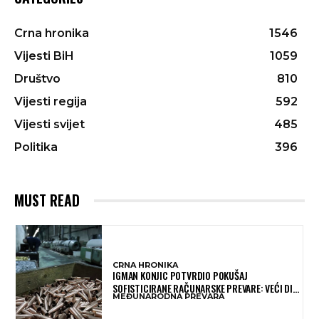
Crna hronika
1546
Vijesti BiH
1059
Društvo
810
Vijesti regija
592
Vijesti svijet
485
Politika
396
MUST READ
CRNA HRONIKA
IGMAN KONJIC POTVRDIO POKUŠAJ
SOFISTICIRANE RAČUNARSKE PREVARE: VEĆI DIO
MEĐUNARODNA PREVARA
NOVCA BLOKIRAN, OČEKUJE SE POVRAT
SREDSTAVA