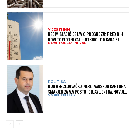
VIJESTI BIH
NEDIM SLADIĆ OBJAVIO PROGNOZU: PRED BIH
NOVI TOPLOTNI VAL – OTKRIO I DO KADA BI
NOVI TOPLOTNI VAL
MOGAO TRAJATI
POLITIKA
DUG HERCEGOVAČKO-NERETVANSKOG KANTONA
SMANJEN ZA 5,5 POSTO: OBJAVLJENI NAJNOVIJI
SMANJEN DUG
PODACI MINISTARSTVA FINANSIJA