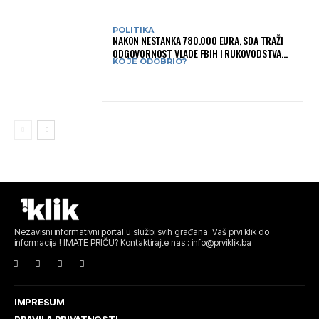
POLITIKA
NAKON NESTANKA 780.000 EURA, SDA TRAŽI
ODGOVORNOST VLADE FBIH I RUKOVODSTVA
KO JE ODOBRIO?
IGMANA
Nezavisni informativni portal u službi svih građana. Vaš prvi klik do
informacija ! IMATE PRIČU? Kontaktirajte nas : info@prviklik.ba
IMPRESUM
PRAVILA PRIVATNOSTI