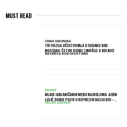
MUST READ
CRNA HRONIKA
TRI VOZILA UČESTVOVALA U SUDARU KOD
MOSTARA: ČETIRI OSOBE ZAVRŠILE U BOLNICI
NESREĆA KOD MOSTARA
SPORT
MLADI JABLANIČANIN MEĐU NAJBOLJIMA: AJDIN
LULIĆ DOBIO POZIV U REPREZENTACIJU BIH –
VELIKI USPJEH
BRANIT ĆE BOJE BIH NA SLOVENIA BALL