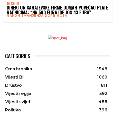
BIZNIS
DIREKTOR SARAJEVSKE FIRME ODMAH POVEĆAO PLATE
RADNICIMA: “NA 500 EURA IDE JOŠ 43 EURA”
NAKON SMANJENJA DOPRINOSA
CATEGORIES
Crna hronika
1548
Vijesti BiH
1060
Društvo
811
Vijesti regija
592
Vijesti svijet
486
Politika
396