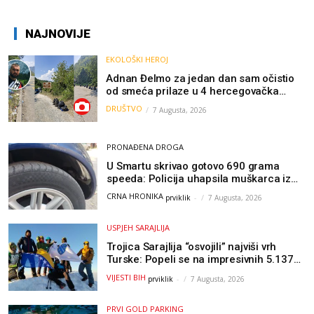
NAJNOVIJE
EKOLOŠKI HEROJ
Adnan Đelmo za jedan dan sam očistio
od smeća prilaze u 4 hercegovačka
grada: “Danas nisam čistio samo smeće,
DRUŠTVO
7 Augusta, 2026
čistio sam sliku o nama”
PRONAĐENA DROGA
U Smartu skrivao gotovo 690 grama
speeda: Policija uhapsila muškarca iz
Hercegovine
CRNA HRONIKA
prviklik
-
7 Augusta, 2026
USPJEH SARAJLIJA
Trojica Sarajlija “osvojili” najviši vrh
Turske: Popeli se na impresivnih 5.137
metara
VIJESTI BIH
prviklik
-
7 Augusta, 2026
PRVI GOLD PARKING