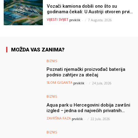
Vozači kamiona dobili ono što su
godinama čekali: U Austriji otvoren prvi
GOLD sigurni parking
VIJESTI SVIJET
prviklik
-
7 Augusta, 2026
MOŽDA VAS ZANIMA?
BIZNIS
Poznati njemački proizvođač baterija
podnio zahtjev za stečaj
SLOM GIGANTA
prviklik
-
24 Jula, 2026
BIZNIS
Aqua park u Hercegovini dobija završni
izgled – jedna od najvećih privatnih
turističkih investicija vrijedna oko 50
ZAVRŠNA FAZA
prviklik
-
22 Jula, 2026
miliona KM
BIZNIS