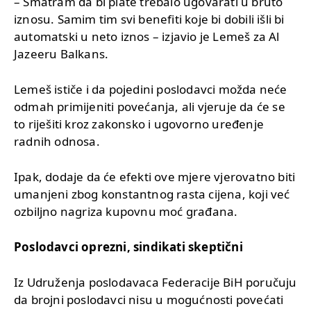
– Smatram da bi plate trebalo ugovarati u bruto
iznosu. Samim tim svi benefiti koje bi dobili išli bi
automatski u neto iznos – izjavio je Lemeš za Al
Jazeeru Balkans.
Lemeš ističe i da pojedini poslodavci možda neće
odmah primijeniti povećanja, ali vjeruje da će se
to riješiti kroz zakonsko i ugovorno uređenje
radnih odnosa.
Ipak, dodaje da će efekti ove mjere vjerovatno biti
umanjeni zbog konstantnog rasta cijena, koji već
ozbiljno nagriza kupovnu moć građana.
Poslodavci oprezni, sindikati skeptični
Iz Udruženja poslodavaca Federacije BiH poručuju
da brojni poslodavci nisu u mogućnosti povećati