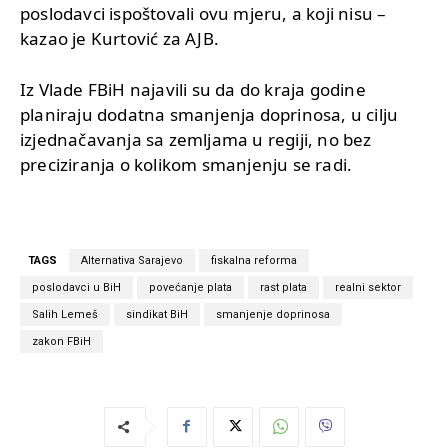
poslodavci ispoštovali ovu mjeru, a koji nisu –
kazao je Kurtović za AJB.
Iz Vlade FBiH najavili su da do kraja godine
planiraju dodatna smanjenja doprinosa, u cilju
izjednačavanja sa zemljama u regiji, no bez
preciziranja o kolikom smanjenju se radi.
TAGS
Alternativa Sarajevo
fiskalna reforma
poslodavci u BiH
povećanje plata
rast plata
realni sektor
Salih Lemeš
sindikat BiH
smanjenje doprinosa
zakon FBiH