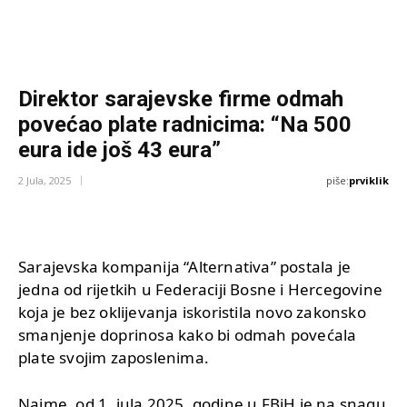
Direktor sarajevske firme odmah
povećao plate radnicima: “Na 500
eura ide još 43 eura”
piše:
prviklik
2 Jula, 2025
Sarajevska kompanija “Alternativa” postala je
jedna od rijetkih u Federaciji Bosne i Hercegovine
koja je bez oklijevanja iskoristila novo zakonsko
smanjenje doprinosa kako bi odmah povećala
plate svojim zaposlenima.
Naime, od 1. jula 2025. godine u FBiH je na snagu