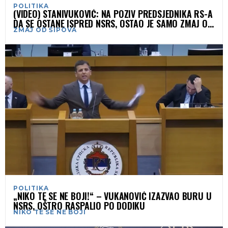
POLITIKA
(VIDEO) STANIVUKOVIĆ: NA POZIV PREDSJEDNIKA RS-A
DA SE OSTANE ISPRED NSRS, OSTAO JE SAMO ZMAJ OD
ZMAJ OD ŠIPOVA
ŠIPOVA
POLITIKA
„NIKO TE SE NE BOJI!“ – VUKANOVIĆ IZAZVAO BURU U
NSRS, OŠTRO RASPALIO PO DODIKU
NIKO TE SE NE BOJI