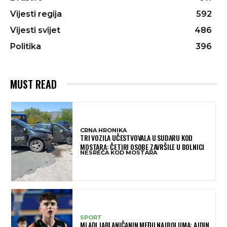
Vijesti regija
592
Vijesti svijet
486
Politika
396
MUST READ
CRNA HRONIKA
TRI VOZILA UČESTVOVALA U SUDARU KOD
MOSTARA: ČETIRI OSOBE ZAVRŠILE U BOLNICI
NESREĆA KOD MOSTARA
SPORT
MLADI JABLANIČANIN MEĐU NAJBOLJIMA: AJDIN