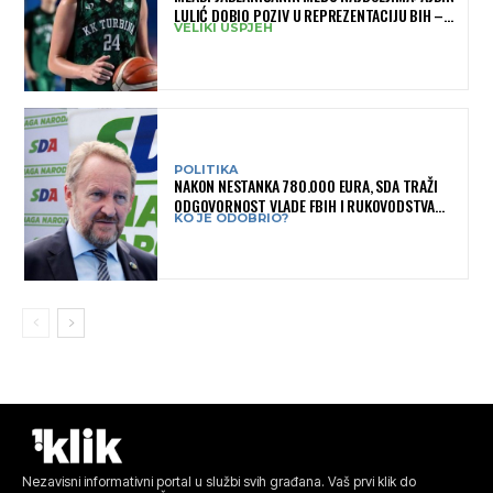
LULIĆ DOBIO POZIV U REPREZENTACIJU BIH –
VELIKI USPJEH
BRANIT ĆE BOJE BIH NA SLOVENIA BALL
POLITIKA
NAKON NESTANKA 780.000 EURA, SDA TRAŽI
ODGOVORNOST VLADE FBIH I RUKOVODSTVA
KO JE ODOBRIO?
IGMANA
Nezavisni informativni portal u službi svih građana. Vaš prvi klik do