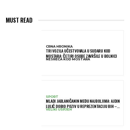
MUST READ
CRNA HRONIKA
TRI VOZILA UČESTVOVALA U SUDARU KOD
MOSTARA: ČETIRI OSOBE ZAVRŠILE U BOLNICI
NESREĆA KOD MOSTARA
SPORT
MLADI JABLANIČANIN MEĐU NAJBOLJIMA: AJDIN
LULIĆ DOBIO POZIV U REPREZENTACIJU BIH –
VELIKI USPJEH
BRANIT ĆE BOJE BIH NA SLOVENIA BALL