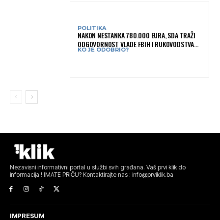
POLITIKA
NAKON NESTANKA 780.000 EURA, SDA TRAŽI
ODGOVORNOST VLADE FBIH I RUKOVODSTVA
KO JE ODOBRIO?
IGMANA
Nezavisni informativni portal u službi svih građana. Vaš prvi klik do
informacija ! IMATE PRIČU? Kontaktirajte nas : info@prviklik.ba
IMPRESUM