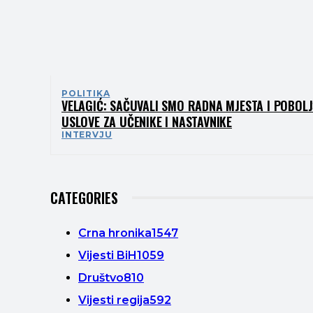
POLITIKA
VELAGIĆ: SAČUVALI SMO RADNA MJESTA I POBOLJ
USLOVE ZA UČENIKE I NASTAVNIKE
INTERVJU
CATEGORIES
Crna hronika
1547
Vijesti BiH
1059
Društvo
810
Vijesti regija
592