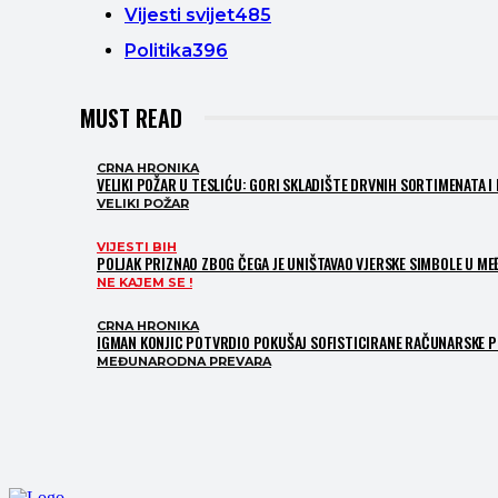
Vijesti svijet
485
Politika
396
MUST READ
CRNA HRONIKA
VELIKI POŽAR U TESLIĆU: GORI SKLADIŠTE DRVNIH SORTIMENATA I
VELIKI POŽAR
VIJESTI BIH
POLJAK PRIZNAO ZBOG ČEGA JE UNIŠTAVAO VJERSKE SIMBOLE U MEĐ
NE KAJEM SE !
CRNA HRONIKA
IGMAN KONJIC POTVRDIO POKUŠAJ SOFISTICIRANE RAČUNARSKE PR
MEĐUNARODNA PREVARA