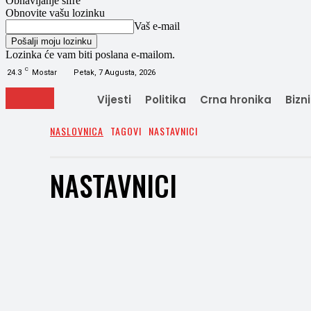
Obnavljanje šifre
Obnovite vašu lozinku
Vaš e-mail
Lozinka će vam biti poslana e-mailom.
C
24.3
Mostar
Petak, 7 Augusta, 2026
Vijesti
Politika
Crna hronika
Bizn
NASLOVNICA
TAGOVI
NASTAVNICI
NASTAVNICI