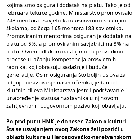
kojima smo osigurali dodatak na platu. Tako je od
februara tekuće godine, Ministarstvo promovisalo
248 mentora i savjetnika u osnovnim i srednjim
školama, od čega 165 mentora i 83 savjetnika.
Promoviranim mentorima osiguran je dodatak na
platu od 5%, a promoviranim savjetnicima 8% na
platu. Ovom odlukom nastojimo da provodimo
procese u jačanju kompetencija prosvjetnih
radnika, koji obrazuju sadašnje i buduće
generacije. Osim osiguranja što boljih uslova za
odgoj i obrazovanje naših učenika, jedan od
ključnih ciljeva Ministarstva jeste i podržavanje i
unapređenje statusa nastavnika u njihovom
zahtjevnom i odgovornom pozivu koji obavljaju.
Po prvi put u HNK je donesen Zakon o kulturi.
Šta se usvajanjem ovog Zakona želi postići u
oblasti kulture u Hercegovačko-neretvanskom