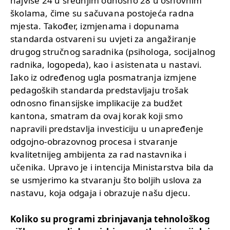
najviše 24 u srednjim odnosno 28 u osnovnim
školama, čime su sačuvana postojeća radna
mjesta. Također, izmjenama i dopunama
standarda ostvareni su uvjeti za angažiranje
drugog stručnog saradnika (psihologa, socijalnog
radnika, logopeda), kao i asistenata u nastavi.
Iako iz određenog ugla posmatranja izmjene
pedagoških standarda predstavljaju trošak
odnosno finansijske implikacije za budžet
kantona, smatram da ovaj korak koji smo
napravili predstavlja investiciju u unapređenje
odgojno-obrazovnog procesa i stvaranje
kvalitetnijeg ambijenta za rad nastavnika i
učenika. Upravo je i intencija Ministarstva bila da
se usmjerimo ka stvaranju što boljih uslova za
nastavu, koja odgaja i obrazuje našu djecu.
Koliko su programi zbrinjavanja tehnološkog