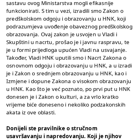
sastavu ovog Ministarstva mogli efikasnije
funkcionirati. S tim u vezi, izradili smo Zakon o
predškolskom odgoju i obrazovanju u HNK, koji
podrazumjeva uvođenje obaveznog predškolskog
obrazovanja. Ovaj zakon je usvojen u Vladi i
Skupštini u nacrtu, prošao je i javnu raspravu, te
je u formi prijedloga upućen Vladi na usvajanje.
Također, Vladi HNK uputili smo i Nacrt Zakona o
osnovnom odgoju i obrazovanju u HNK, a u izradi
je i Zakon o srednjem obrazovanju u HNK, kao i
Izmjene i dopune Zakona o visokom obrazovanju
u HNK. Kao što je već poznato, po prvi put u HNK
donesen je i Zakon o kulturi, a za vrlo kratko
vrijeme biće doneseno i nekoliko podzakonskih
akata iz ove oblasti.
Donijeli ste pravilnike o stručnom
usavršavanju i napredovanju. Koji je njihov