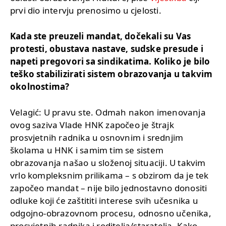
prvi dio intervju prenosimo u cjelosti.
Kada ste preuzeli mandat, dočekali su Vas
protesti, obustava nastave, sudske presude i
napeti pregovori sa sindikatima. Koliko je bilo
teško stabilizirati sistem obrazovanja u takvim
okolnostima?
Velagić: U pravu ste. Odmah nakon imenovanja
ovog saziva Vlade HNK započeo je štrajk
prosvjetnih radnika u osnovnim i srednjim
školama u HNK i samim tim se sistem
obrazovanja našao u složenoj situaciji. U takvim
vrlo kompleksnim prilikama – s obzirom da je tek
započeo mandat – nije bilo jednostavno donositi
odluke koji će zaštititi interese svih učesnika u
odgojno-obrazovnom procesu, odnosno učenika,
prosvjetnih radnika i roditelja/staratelja. Kako