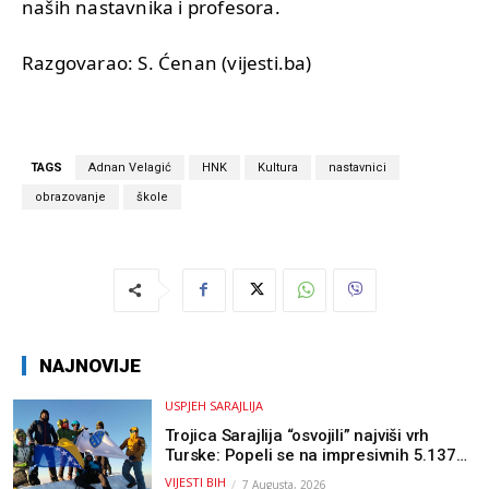
naših nastavnika i profesora.
Razgovarao: S. Ćenan (vijesti.ba)
TAGS
Adnan Velagić
HNK
Kultura
nastavnici
obrazovanje
škole
NAJNOVIJE
USPJEH SARAJLIJA
Trojica Sarajlija “osvojili” najviši vrh
Turske: Popeli se na impresivnih 5.137
metara
VIJESTI BIH
7 Augusta, 2026