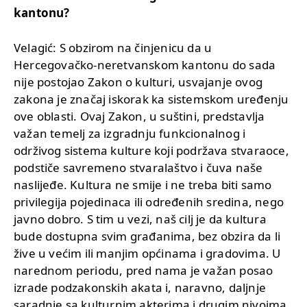
kantonu?
Velagić: S obzirom na činjenicu da u
Hercegovačko-neretvanskom kantonu do sada
nije postojao Zakon o kulturi, usvajanje ovog
zakona je značaj iskorak ka sistemskom uređenju
ove oblasti. Ovaj Zakon, u suštini, predstavlja
važan temelj za izgradnju funkcionalnog i
održivog sistema kulture koji podržava stvaraoce,
podstiče savremeno stvaralaštvo i čuva naše
naslijeđe. Kultura ne smije i ne treba biti samo
privilegija pojedinaca ili određenih sredina, nego
javno dobro. S tim u vezi, naš cilj je da kultura
bude dostupna svim građanima, bez obzira da li
žive u većim ili manjim općinama i gradovima. U
narednom periodu, pred nama je važan posao
izrade podzakonskih akata i, naravno, daljnje
saradnje sa kulturnim akterima i drugim nivoima