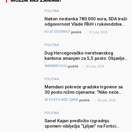
MOŽDA VAS ZANIMA?
POLITIKA
Nakon nestanka 780.000 eura, SDA traži
odgovornost Vlade FBiH i rukovodstva
Igmana
KO JE ODOBRIO?
prviklik
-
31 Jula, 2026
POLITIKA
Dug Hercegovačko-neretvanskog
kantona smanjen za 5,5 posto: Objavljeni
najnoviji podaci Ministarstva finansija
SMANJEN DUG
prviklik
-
30 Jula, 2026
POLITIKA
Mamdani pokreće gradske trgovine sa
30 posto nižim cijenama: “Niko neće
brinuti može li prehraniti svoju porodicu”
30 POSTO NIŽE CIJENE
prviklik
-
28 Jula, 2026
POLITIKA
Sanel Kajan predložio izgradnju
spomen-obilježja “Ljiljan” na Fortici
iznad Mostara – Podšku ideji dao i