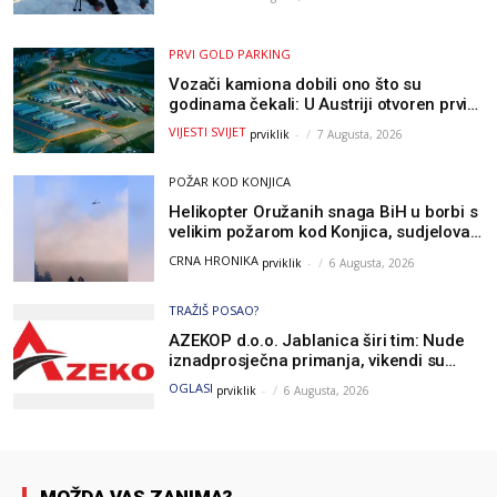
PRVI GOLD PARKING
Vozači kamiona dobili ono što su
godinama čekali: U Austriji otvoren prvi
GOLD sigurni parking
VIJESTI SVIJET
prviklik
-
7 Augusta, 2026
POŽAR KOD KONJICA
Helikopter Oružanih snaga BiH u borbi s
velikim požarom kod Konjica, sudjelovao
i Air Tractor
CRNA HRONIKA
prviklik
-
6 Augusta, 2026
TRAŽIŠ POSAO?
AZEKOP d.o.o. Jablanica širi tim: Nude
iznadprosječna primanja, vikendi su
slobodni, traži se više radnika
OGLASI
prviklik
-
6 Augusta, 2026