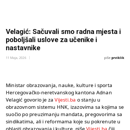
Velagić: Sačuvali smo radna mjesta i
poboljšali uslove za učenike i
nastavnike
piše:
prviklik
11 Maja, 2026
Ministar obrazovanja, nauke, kulture i sporta
Hercegovačko-neretvanskog kantona Adnan
Velagić govorio je za
Vijesti.ba
o stanju u
obrazovnom sistemu HNK, izazovima sa kojima se
suočio po preuzimanju mandata, pregovorima sa
sindikatima, ali i reformama koje su pokrenute u
oblasti obrazovanja i kulture, piše
Vijesti.ba
čiji