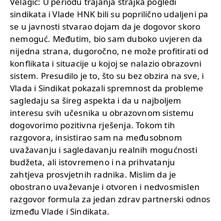
Velagić: U periodu trajanja štrajka pogledi
sindikata i Vlade HNK bili su poprilično udaljeni pa
se u javnosti stvarao dojam da je dogovor skoro
nemoguć. Međutim, bio sam duboko uvjeren da
nijedna strana, dugoročno, ne može profitirati od
konflikata i situacije u kojoj se nalazio obrazovni
sistem. Presudilo je to, što su bez obzira na sve, i
Vlada i Sindikat pokazali spremnost da probleme
sagledaju sa šireg aspekta i da u najboljem
interesu svih učesnika u obrazovnom sistemu
dogovorimo pozitivna rješenja. Tokom tih
razgovora, insistirao sam na međusobnom
uvažavanju i sagledavanju realnih mogućnosti
budžeta, ali istovremeno i na prihvatanju
zahtjeva prosvjetnih radnika. Mislim da je
obostrano uvaževanje i otvoren i nedvosmislen
razgovor formula za jedan zdrav partnerski odnos
između Vlade i Sindikata.