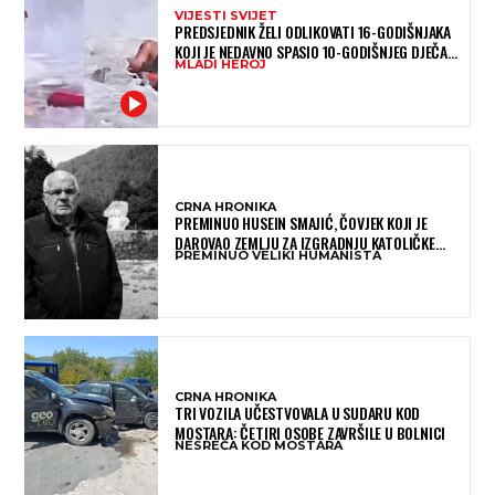
VIJESTI SVIJET
PREDSJEDNIK ŽELI ODLIKOVATI 16-GODIŠNJAKA
KOJI JE NEDAVNO SPASIO 10-GODIŠNJEG DJEČAKA
MLADI HEROJ
IZ SMRTONOSNIH VALOVA
CRNA HRONIKA
PREMINUO HUSEIN SMAJIĆ, ČOVJEK KOJI JE
DAROVAO ZEMLJU ZA IZGRADNJU KATOLIČKE
PREMINUO VELIKI HUMANISTA
CRKVE U BUGOJNU
CRNA HRONIKA
TRI VOZILA UČESTVOVALA U SUDARU KOD
MOSTARA: ČETIRI OSOBE ZAVRŠILE U BOLNICI
NESREĆA KOD MOSTARA