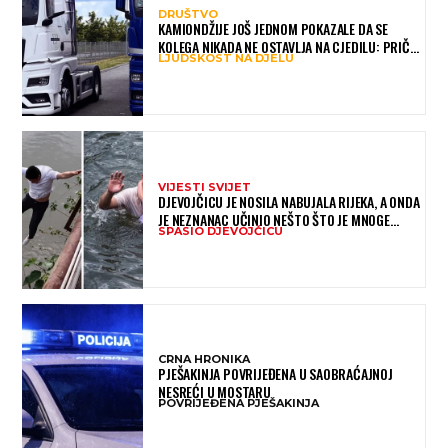
DRUŠTVO
KAMIONDŽIJE JOŠ JEDNOM POKAZALE DA SE
KOLEGA NIKADA NE OSTAVLJA NA CJEDILU: PRIČA
LJUDSKOST NA DJELU
IZ HAMBURGA DIRNULA MNOGE
VIJESTI SVIJET
DJEVOJČICU JE NOSILA NABUJALA RIJEKA, A ONDA
JE NEZNANAC UČINIO NEŠTO ŠTO JE MNOGE
SPASIO DJEVOJČICU
OSTAVILO BEZ RIJEČI
CRNA HRONIKA
PJEŠAKINJA POVRIJEĐENA U SAOBRAĆAJNOJ
NESREĆI U MOSTARU
POVRIJEĐENA PJEŠAKINJA