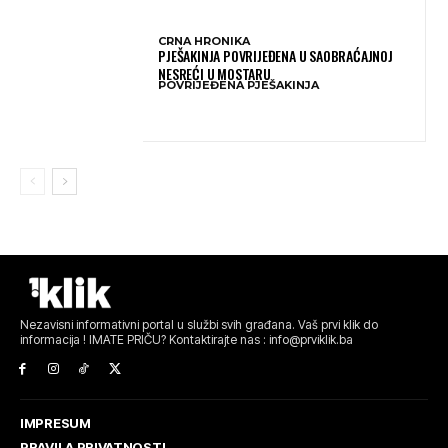
CRNA HRONIKA
PJEŠAKINJA POVRIJEĐENA U SAOBRAĆAJNOJ
NESREĆI U MOSTARU
POVRIJEĐENA PJEŠAKINJA
Nezavisni informativni portal u službi svih građana. Vaš prvi klik do
informacija ! IMATE PRIČU? Kontaktirajte nas : info@prviklik.ba
IMPRESUM
PRAVILA PRIVATNOSTI