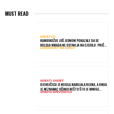
MUST READ
DRUŠTVO
KAMIONDŽIJE JOŠ JEDNOM POKAZALE DA SE
KOLEGA NIKADA NE OSTAVLJA NA CJEDILU: PRIČA
LJUDSKOST NA DJELU
IZ HAMBURGA DIRNULA MNOGE
VIJESTI SVIJET
DJEVOJČICU JE NOSILA NABUJALA RIJEKA, A ONDA
JE NEZNANAC UČINIO NEŠTO ŠTO JE MNOGE
SPASIO DJEVOJČICU
OSTAVILO BEZ RIJEČI