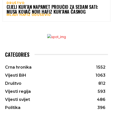
DRUŠTVO
CIJELI KUR’AN NAPAMET PROUČIO ZA SEDAM SATI:
MUSA KOVAČ NOVI HAFIZ KUR’ANA ČASNOG
MLADI HAFIZ ODUŠEVIO
CATEGORIES
Crna hronika
1552
Vijesti BiH
1063
Društvo
812
Vijesti regija
593
Vijesti svijet
486
Politika
396