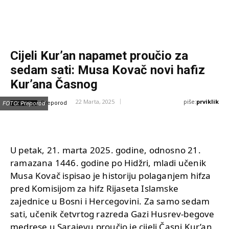
Cijeli Kur’an napamet proučio za
sedam sati: Musa Kovač novi hafiz
Kur’ana Časnog
piše:
prviklik
22 Marta, 2025
IZVOR:
FOTO: Preporod
Preporod
U petak, 21. marta 2025. godine, odnosno 21.
ramazana 1446. godine po Hidžri, mladi učenik
Musa Kovač ispisao je historiju polaganjem hifza
pred Komisijom za hifz Rijaseta Islamske
zajednice u Bosni i Hercegovini. Za samo sedam
sati, učenik četvrtog razreda Gazi Husrev-begove
medrese u Sarajevu proučio je cijeli Časni Kur’an