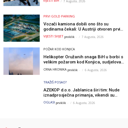
VIJESTI BIH
7 Augusta, 2026
PRVI GOLD PARKING
Vozači kamiona dobili ono što su
godinama čekali: U Austriji otvoren prvi
GOLD sigurni parking
VIJESTI SVIJET
prviklik
-
7 Augusta, 2026
POŽAR KOD KONJICA
Helikopter Oružanih snaga BiH u borbi s
velikim požarom kod Konjica, sudjelovao
i Air Tractor
CRNA HRONIKA
prviklik
-
6 Augusta, 2026
TRAŽIŠ POSAO?
AZEKOP d.o.o. Jablanica širi tim: Nude
iznadprosječna primanja, vikendi su
slobodni, traži se više radnika
OGLASI
prviklik
-
6 Augusta, 2026