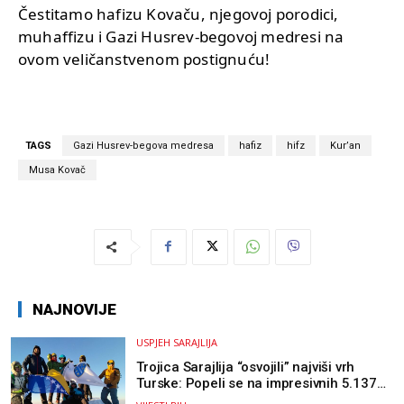
Čestitamo hafizu Kovaču, njegovoj porodici,
muhaffizu i Gazi Husrev-begovoj medresi na
ovom veličanstvenom postignuću!
TAGS
Gazi Husrev-begova medresa
hafiz
hifz
Kur’an
Musa Kovač
NAJNOVIJE
USPJEH SARAJLIJA
Trojica Sarajlija “osvojili” najviši vrh
Turske: Popeli se na impresivnih 5.137
metara