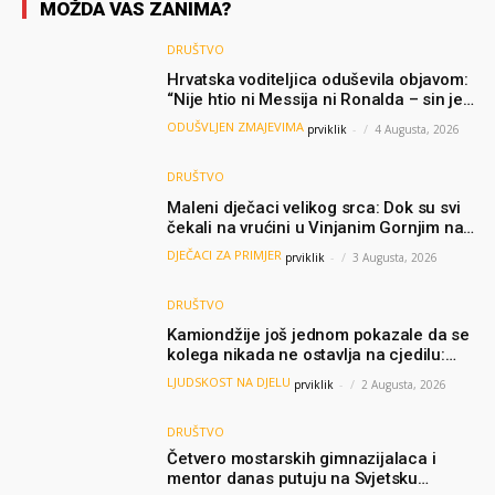
MOŽDA VAS ZANIMA?
DRUŠTVO
Hrvatska voditeljica oduševila objavom:
“Nije htio ni Messija ni Ronalda – sin je
želio samo dres Bosne”
ODUŠVLJEN ZMAJEVIMA
prviklik
-
4 Augusta, 2026
DRUŠTVO
Maleni dječaci velikog srca: Dok su svi
čekali na vrućini u Vinjanim Gornjim na
granici, Ljubi i Šime su dijelili vodu
DJEČACI ZA PRIMJER
prviklik
-
3 Augusta, 2026
putnicima
DRUŠTVO
Kamiondžije još jednom pokazale da se
kolega nikada ne ostavlja na cjedilu:
Priča iz Hamburga dirnula mnoge
LJUDSKOST NA DJELU
prviklik
-
2 Augusta, 2026
DRUŠTVO
Četvero mostarskih gimnazijalaca i
mentor danas putuju na Svjetsku