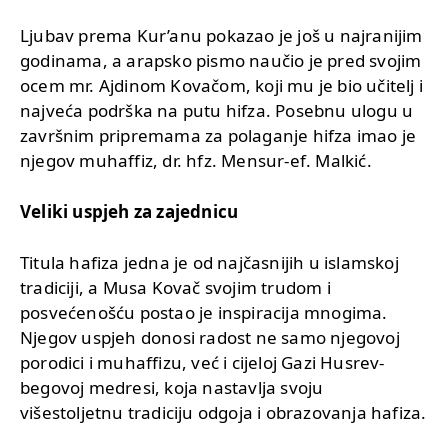
Ljubav prema Kur’anu pokazao je još u najranijim
godinama, a arapsko pismo naučio je pred svojim
ocem mr. Ajdinom Kovačom, koji mu je bio učitelj i
najveća podrška na putu hifza. Posebnu ulogu u
završnim pripremama za polaganje hifza imao je
njegov muhaffiz, dr. hfz. Mensur-ef. Malkić.
Veliki uspjeh za zajednicu
Titula hafiza jedna je od najčasnijih u islamskoj
tradiciji, a Musa Kovač svojim trudom i
posvećenošću postao je inspiracija mnogima.
Njegov uspjeh donosi radost ne samo njegovoj
porodici i muhaffizu, već i cijeloj Gazi Husrev-
begovoj medresi, koja nastavlja svoju
višestoljetnu tradiciju odgoja i obrazovanja hafiza.