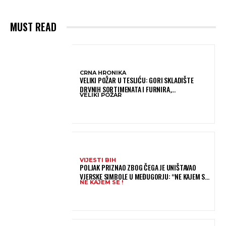
MUST READ
CRNA HRONIKA
VELIKI POŽAR U TESLIĆU: GORI SKLADIŠTE
DRVNIH SORTIMENATA I FURNIRA,
VELIKI POŽAR
VATROGASCIMA STIŽE POMOĆ IZ VIŠE GRADOVA
VIJESTI BIH
POLJAK PRIZNAO ZBOG ČEGA JE UNIŠTAVAO
VJERSKE SIMBOLE U MEĐUGORJU: “NE KAJEM SE I
NE KAJEM SE !
PONOVIO BIH SVE”