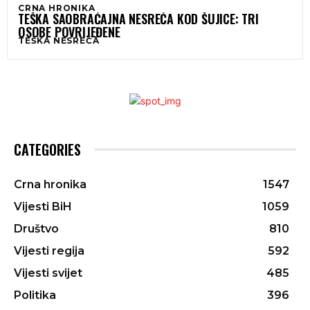
CRNA HRONIKA
TEŠKA SAOBRAĆAJNA NESREĆA KOD ŠUJICE: TRI
OSOBE POVRIJEĐENE
TEŠKA NESREĆA
CATEGORIES
Crna hronika
1547
Vijesti BiH
1059
Društvo
810
Vijesti regija
592
Vijesti svijet
485
Politika
396