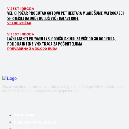
VIJESTI REGIJA
VELIKI POŽAR PROGUTAO GOTOVO PET HEKTARA MLADE ŠUME, VATROGASCI
SPRIJEČILI DA DOĐE DO JOŠ VEĆE KATASTROFE
VELIKI POŽAR
VIJESTI REGIJA
LAŽNI AGENTI PREVARILI 78-GODIŠNJAKINJU ZA VIŠE OD 30.000 EURA,
POLICIJA INTENZIVNO TRAGA ZA POČINITELJIMA
PREVARENA ZA 30.000 EURA
Nezavisni informativni portal u službi svih građana. Vaš prvi klik do informacija !
IMATE PRIČU? Kontaktirajte nas : info@prviklik.ba
IMPRESUM
PRAVILA PRIVATNOSTI
USLOVI KORIŠTENJA