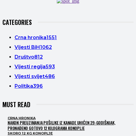
CATEGORIES
Crna hronika
1551
Vijesti BiH
1062
Društvo
812
Vijesti regija
593
Vijesti svijet
486
Politika
396
MUST READ
CRNA HRONIKA
NAKON PREUZIMANJA POŠILJKE IZ KANADE UHIĆEN 29-GODIŠNJAK,
PRONAĐENO GOTOVO 12 KILOGRAMA KONOPLJE
SKORO 12 KG KONOPLJE