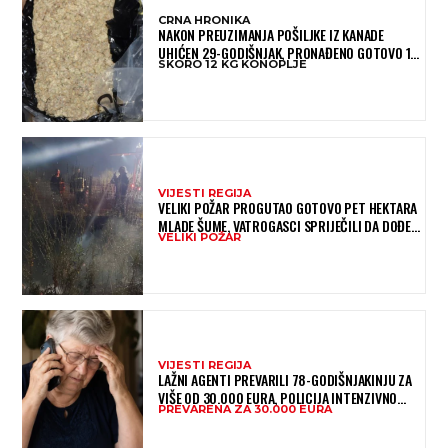
CRNA HRONIKA
NAKON PREUZIMANJA POŠILJKE IZ KANADE
UHIĆEN 29-GODIŠNJAK, PRONAĐENO GOTOVO 12
SKORO 12 KG KONOPLJE
KILOGRAMA KONOPLJE
VIJESTI REGIJA
VELIKI POŽAR PROGUTAO GOTOVO PET HEKTARA
MLADE ŠUME, VATROGASCI SPRIJEČILI DA DOĐE
VELIKI POŽAR
DO JOŠ VEĆE KATASTROFE
VIJESTI REGIJA
LAŽNI AGENTI PREVARILI 78-GODIŠNJAKINJU ZA
VIŠE OD 30.000 EURA, POLICIJA INTENZIVNO
PREVARENA ZA 30.000 EURA
TRAGA ZA POČINITELJIMA