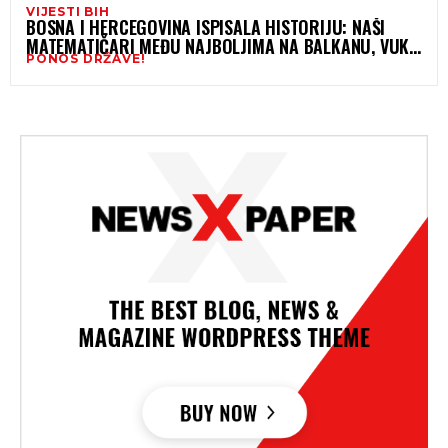
VIJESTI BIH
BOSNA I HERCEGOVINA ISPISALA HISTORIJU: NAŠI
MATEMATIČARI MEĐU NAJBOLJIMA NA BALKANU, VUK
PONOS DRŽAVE!
BRILJIRAO SA MAKSIMALNIH 40 BODOVA