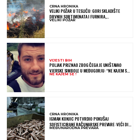
CRNA HRONIKA
VELIKI POŽAR U TESLIĆU: GORI SKLADIŠTE
DRVNIH SORTIMENATA I FURNIRA,
VELIKI POŽAR
VATROGASCIMA STIŽE POMOĆ IZ VIŠE GRADOVA
VIJESTI BIH
POLJAK PRIZNAO ZBOG ČEGA JE UNIŠTAVAO
VJERSKE SIMBOLE U MEĐUGORJU: “NE KAJEM SE I
NE KAJEM SE !
PONOVIO BIH SVE”
CRNA HRONIKA
IGMAN KONJIC POTVRDIO POKUŠAJ
SOFISTICIRANE RAČUNARSKE PREVARE: VEĆI DIO
MEĐUNARODNA PREVARA
NOVCA BLOKIRAN, OČEKUJE SE POVRAT
SREDSTAVA