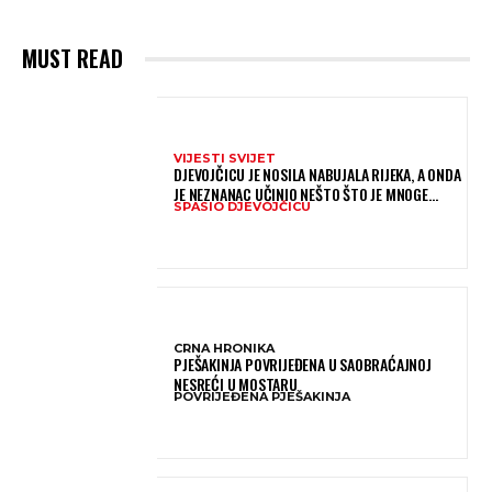
MUST READ
VIJESTI SVIJET
DJEVOJČICU JE NOSILA NABUJALA RIJEKA, A ONDA
JE NEZNANAC UČINIO NEŠTO ŠTO JE MNOGE
SPASIO DJEVOJČICU
OSTAVILO BEZ RIJEČI
CRNA HRONIKA
PJEŠAKINJA POVRIJEĐENA U SAOBRAĆAJNOJ
NESREĆI U MOSTARU
POVRIJEĐENA PJEŠAKINJA