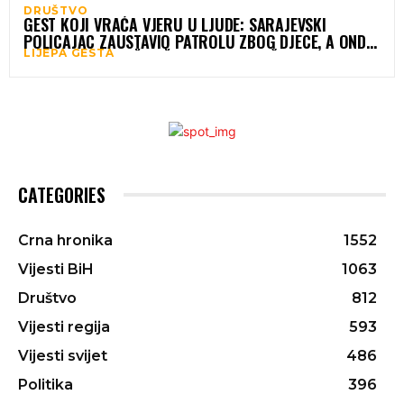
DRUŠTVO
GEST KOJI VRAĆA VJERU U LJUDE: SARAJEVSKI
POLICAJAC ZAUSTAVIO PATROLU ZBOG DJECE, A ONDA
LIJEPA GESTA
JE USLIJEDILO NEŠTO ŠTO NIKO NIJE OČEKIVAO
CATEGORIES
Crna hronika
1552
Vijesti BiH
1063
Društvo
812
Vijesti regija
593
Vijesti svijet
486
Politika
396