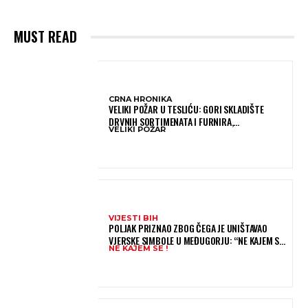
MUST READ
CRNA HRONIKA
VELIKI POŽAR U TESLIĆU: GORI SKLADIŠTE
DRVNIH SORTIMENATA I FURNIRA,
VELIKI POŽAR
VATROGASCIMA STIŽE POMOĆ IZ VIŠE GRADOVA
VIJESTI BIH
POLJAK PRIZNAO ZBOG ČEGA JE UNIŠTAVAO
VJERSKE SIMBOLE U MEĐUGORJU: “NE KAJEM SE I
NE KAJEM SE !
PONOVIO BIH SVE”