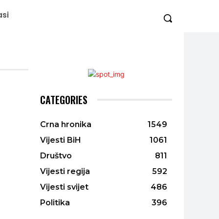
asi
CATEGORIES
Crna hronika
1549
Vijesti BiH
1061
Društvo
811
Vijesti regija
592
Vijesti svijet
486
Politika
396