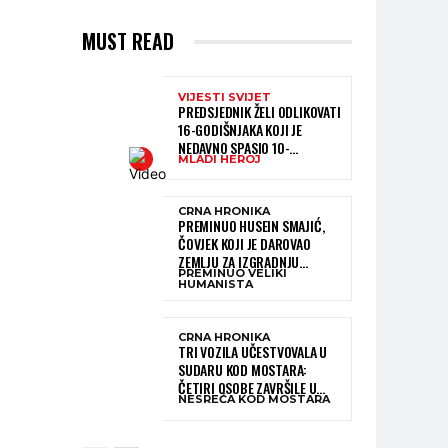
MUST READ
VIJESTI SVIJET
PREDSJEDNIK ŽELI ODLIKOVATI
16-GODIŠNJAKA KOJI JE
NEDAVNO SPASIO 10-
MLADI HEROJ
GODIŠNJEG DJEČAKA IZ
SMRTONOSNIH VALOVA
CRNA HRONIKA
PREMINUO HUSEIN SMAJIĆ,
ČOVJEK KOJI JE DAROVAO
ZEMLJU ZA IZGRADNJU
PREMINUO VELIKI
KATOLIČKE CRKVE U BUGOJNU
HUMANISTA
CRNA HRONIKA
TRI VOZILA UČESTVOVALA U
SUDARU KOD MOSTARA:
ČETIRI OSOBE ZAVRŠILE U
NESREĆA KOD MOSTARA
BOLNICI