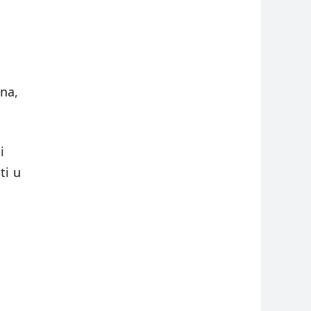
na,
i
ti u
e