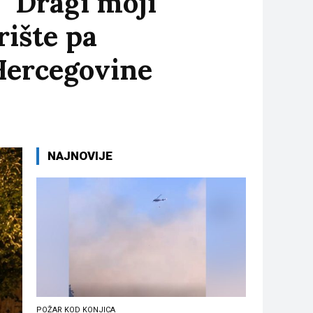
 “Dragi moji
rište pa
Hercegovine
NAJNOVIJE
POŽAR KOD KONJICA