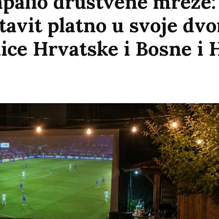
palio društvene mreže:
tavit platno u svoje dvo
ice Hrvatske i Bosne i 