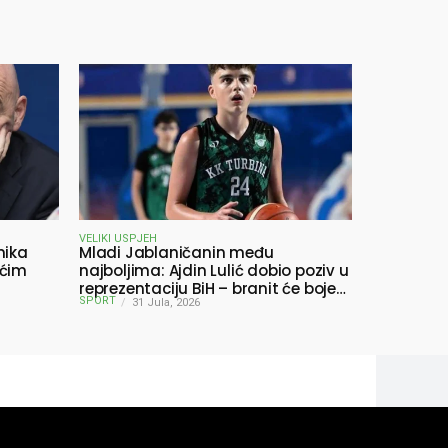
VELIKI USPJEH
nika
Mladi Jablaničanin među
ućim
najboljima: Ajdin Lulić dobio poziv u
reprezentaciju BiH – branit će boje
SPORT
BiH na Slovenia Ball
31 Jula, 2026