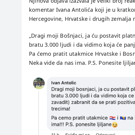
Njihova objava izazvala je veliki broj r
komentar Ivana Antolića koji je u kratko
Hercegovine, Hrvatske i drugih zemalja 
„Dragi moji Bošnjaci, ja ću postavit plat
bratu 3.000 ljudi i da vidimo koja će panj
Pa ćemo pratit utakmice Hrvatske i Bosn
Neka vide da nas ima. P.S. Ponesite ljilja