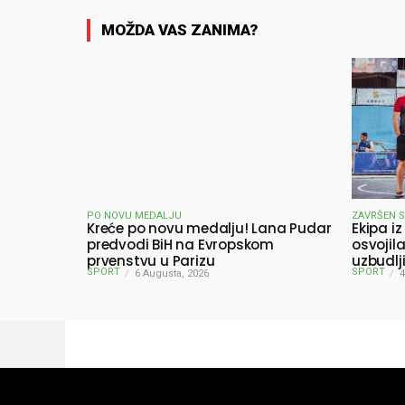
MOŽDA VAS ZANIMA?
PO NOVU MEDALJU
ZAVRŠEN 
Kreće po novu medalju! Lana Pudar
Ekipa iz
predvodi BiH na Evropskom
osvojil
prvenstvu u Parizu
uzbudlj
SPORT
SPORT
6 Augusta, 2026
pobjedn
4