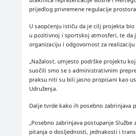
utakmica reprezentacije Bosne i Hercegov
prijedlog privremene regulacije prostora
U saopćenju ističu da je cilj projekta bi
u pozitivnoj i sportskoj atmosferi, te d
organizaciju i odgovornost za realizacij
„Nažalost, umjesto podrške projektu koji j
suočili smo se s administrativnim prepre
praksu niti su bili jasno propisani kao us
Udruženja.
Dalje tvrde kako ih posebno zabrinjava p
„Posebno zabrinjava postupanje Službe z
pitanja o dosljednosti, jednakosti i tra