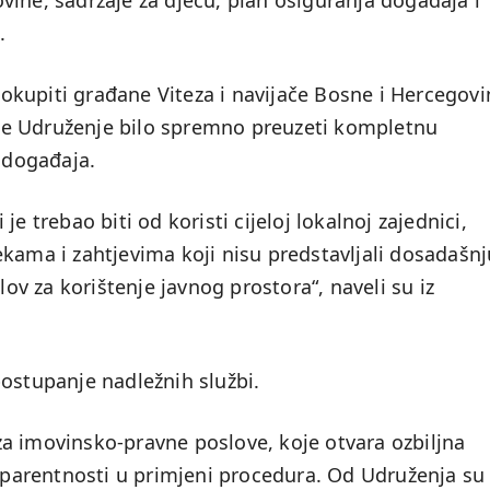
ine, sadržaje za djecu, plan osiguranja događaja i
.
o okupiti građane Viteza i navijače Bosne i Hercegov
a je Udruženje bilo spremno preuzeti kompletnu
u događaja.
e trebao biti od koristi cijeloj lokalnoj zajednici,
kama i zahtjevima koji nisu predstavljali dosadašnj
lov za korištenje javnog prostora“, naveli su iz
ostupanje nadležnih službi.
a imovinsko-pravne poslove, koje otvara ozbiljna
nsparentnosti u primjeni procedura. Od Udruženja su