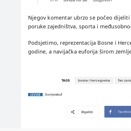
Njegov komentar ubrzo se počeo dijeliti 
poruke zajedništva, sporta i međusobnog
Podsjetimo, reprezentacija Bosne i Her
godine, a navijačka euforija širom zemlje
TAGS
bosna i hercegovina
fan zon
IZVOR
Gornjivakuf
Facebo
Dijeliti