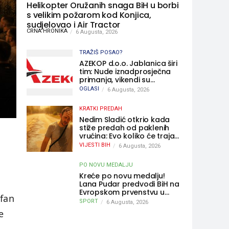
Helikopter Oružanih snaga BiH u borbi
s velikim požarom kod Konjica,
sudjelovao i Air Tractor
CRNA HRONIKA
6 Augusta, 2026
TRAŽIŠ POSAO?
AZEKOP d.o.o. Jablanica širi
tim: Nude iznadprosječna
primanja, vikendi su
slobodni, traži se više
OGLASI
6 Augusta, 2026
radnika
KRATKI PREDAH
Nedim Sladić otkrio kada
stiže predah od paklenih
vrućina: Evo koliko će trajati
osvježenje u BiH
VIJESTI BIH
6 Augusta, 2026
PO NOVU MEDALJU
Kreće po novu medalju!
Lana Pudar predvodi BiH na
Evropskom prvenstvu u
 fan
Parizu
SPORT
6 Augusta, 2026
e