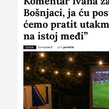
Komentar Ivana za
Bošnjaci, ja ću pos
ćemo pratit utakm
na istoj međi”
piše:
prviklik
IZVOR:
Gornjivakuf