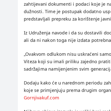
zahtijevani dokumenti i podaci koje je n
dužnosti. Time je postupak dodatno uspo
predstavljali prepreku za korištenje javn
Iz Udruženja navode i da su dostavili d
ali da ni nakon toga nije izdata potrebn
„Ovakvom odlukom nisu uskraćeni samo č
Viteza koji su imali priliku zajedno prat
sadržajima namijenjenim svim generacija
Dodaju kako će u narednom periodu zaht
koje se primjenjuju prema drugim organi
Gornjivakuf.com