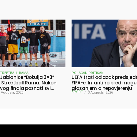
STREETBALL RAMA
POJAČAN PRITISAK
 Jablanice “Bokulja 3×3”
UEFA traži odlazak predsjed
a Streetball Rama: Nakon
FIFA-e: Infantino pred mog
ivog finala poznati svi
glasanjem o nepovjerenju
SPORT
ici turnira
 Augusta, 2026
3 Augusta, 2026