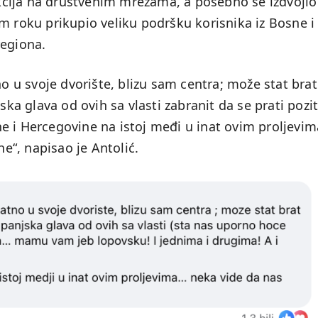
eakcija na društvenim mrežama, a posebno se izdvojio
m roku prikupio veliku podršku korisnika iz Bosne i
regiona.
no u svoje dvorište, blizu sam centra; može stat brat
ska glava od ovih sa vlasti zabranit da se prati pozit
e i Hercegovine na istoj međi u inat ovim proljevim
ne“, napisao je Antolić.