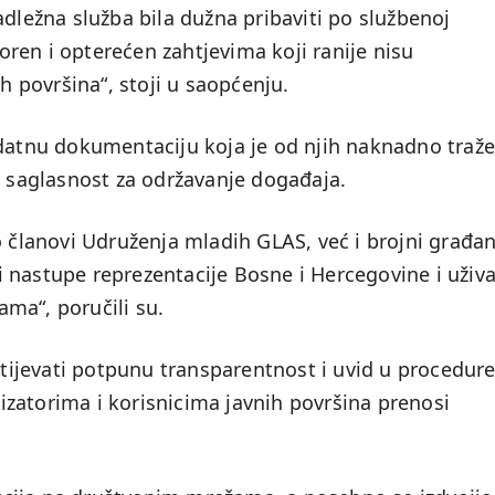
adležna služba bila dužna pribaviti po službenoj
ren i opterećen zahtjevima koji ranije nisu
ih površina“, stoji u saopćenju.
odatnu dokumentaciju koja je od njih naknadno traže
a saglasnost za održavanje događaja.
lanovi Udruženja mladih GLAS, već i brojni građan
iti nastupe reprezentacije Bosne i Hercegovine i uživa
ma“, poručili su.
ijevati potpunu transparentnost i uvid u procedur
zatorima i korisnicima javnih površina prenosi